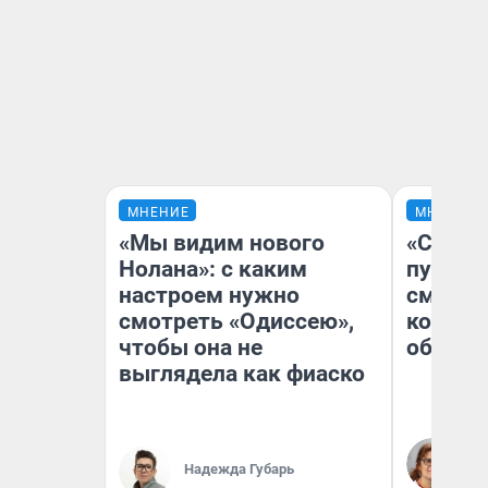
МНЕНИЕ
МНЕНИЕ
«Мы видим нового
«Спутал
Нолана»: с каким
пургу».
настроем нужно
смерте
смотреть «Одиссею»,
которы
чтобы она не
обнару
выглядела как фиаско
Ир
Гл
Надежда Губарь
«Р