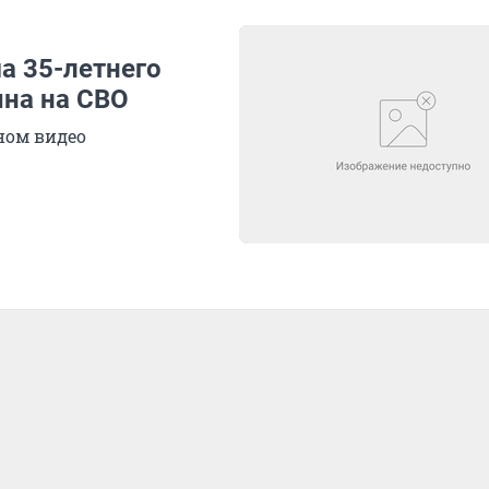
а 35-летнего
ына на СВО
ном видео