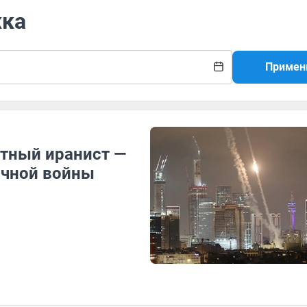
жка
Примен
стный иранист —
очной войны