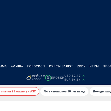
АММА
АФИША
ГОРОСКОП
КУРСЫ ВАЛЮТ
ZODY
ИГРЫ
ПРО
USD 82,17
СЕЙЧАС
3
ПРОБКИ
+35°C
EUR 94,84
спалил 21 машину и АЗС
Лига чемпионов 10 лет назад
Доходы кан