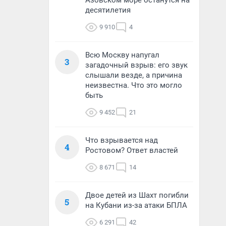
Азовском море останутся на
десятилетия
9 910
4
Всю Москву напугал
3
загадочный взрыв: его звук
слышали везде, а причина
неизвестна. Что это могло
быть
9 452
21
Что взрывается над
4
Ростовом? Ответ властей
8 671
14
Двое детей из Шахт погибли
5
на Кубани из-за атаки БПЛА
6 291
42