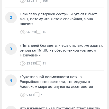
33 031
106
Накипело у старшей сестры: «Ругают и бьют
2
меня, потому что я стою спокойная, а она
плачет»
26 323
15
«Пять дней без света, и еще столько же ждать»:
3
репортаж 161.RU из обесточенной ураганом
Нахичевани
23 235
11
«Рукотворной возможности нет»: в
4
Росрыболовстве заявили, что медузы в
Азовском море останутся на десятилетия
9 514
4
Что взрывается над Ростовом? Ответ властей