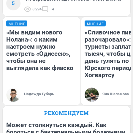
5
8 294
14
МНЕНИЕ
МНЕНИЕ
«Мы видим нового
«Сливочное пив
Нолана»: с каким
разочаровало»:
настроем нужно
туристы заплат
смотреть «Одиссею»,
тысяч, чтобы ц
чтобы она не
день гулять по 
выглядела как фиаско
Юрского период
Хогвартсу
Надежда Губарь
Яна Шаламова
РЕКОМЕНДУЕМ
Может столкнуться каждый. Как
бороться с бактериальными болезнями