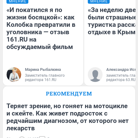
МНЕНИЕ
МНЕНИЕ
«И покатился я по
«За неделю две
жизни босяцкой»: как
были страшные
Колобка превратили в
туристка расска
уголовника — отзыв
отдыхе в Крым
161.RU на
обсуждаемый фильм
Марина Рыбалкина
Александра Исм
Заместитель главного
заместитель глав
редактора 161.RU
редактора 63.RU
РЕКОМЕНДУЕМ
Теряет зрение, но гоняет на мотоцикле
и скейте. Как живет подросток с
редчайшим диагнозом, от которого нет
лекарств