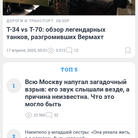
ДОРОГИ И ТРАНСПОРТ
ОБЗОР
Т-34 vs Т-70: обзор легендарных
танков, разгромивших Вермахт
17 апреля, 2025, 05:01
3 012
12
ТОП 5
Всю Москву напугал загадочный
1
взрыв: его звук слышали везде, а
причина неизвестна. Что это
могло быть
22 560
32
Накипело у младшей сестры: «Она уехала жить,
2