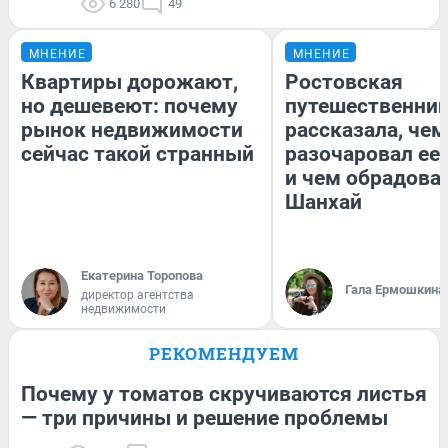
6 280
49
МНЕНИЕ
МНЕНИЕ
Квартиры дорожают,
Ростовская
но дешевеют: почему
путешественни
рынок недвижимости
рассказала, чем
сейчас такой странный
разочаровал ее
и чем обрадова
Шанхай
Екатерина Торопова
Гала Ермошкина
директор агентства
недвижимости
РЕКОМЕНДУЕМ
Почему у томатов скручиваются листья
— три причины и решение проблемы