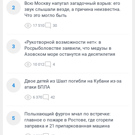
Всю Москву напугал загадочный взрыв: его
2
звук слышали везде, а причина неизвестна.
Что это могло быть
17 510
30
«Рукотворной возможности нет»: в
3
Росрыболовстве заявили, что медузы в
Азовском море останутся на десятилетия
10 012
4
Двое детей из Шахт погибли на Кубани из-за
4
атаки БПЛА
6 370
42
Полыхающий фургон мчал по встречке:
5
главное о пожаре в Ростове, где сгорели
заправка и 21 припаркованная машина