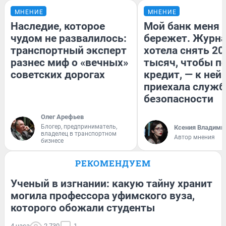
МНЕНИЕ
МНЕНИЕ
Наследие, которое
Мой банк меня
чудом не развалилось:
бережет. Журн
транспортный эксперт
хотела снять 20
разнес миф о «вечных»
тысяч, чтобы п
советских дорогах
кредит, — к ней
приехала служб
безопасности
Олег Арефьев
Блогер, предприниматель,
Ксения Владими
владелец в транспортном
Автор мнения
бизнесе
РЕКОМЕНДУЕМ
Ученый в изгнании: какую тайну хранит
могила профессора уфимского вуза,
которого обожали студенты
4 часа
2 730
1