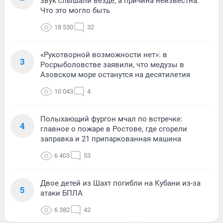
звук слышали везде, а причина неизвестна.
Что это могло быть
18 530
32
«Рукотворной возможности нет»: в
3
Росрыболовстве заявили, что медузы в
Азовском море останутся на десятилетия
10 043
4
Полыхающий фургон мчал по встречке:
4
главное о пожаре в Ростове, где сгорели
заправка и 21 припаркованная машина
6 403
53
Двое детей из Шахт погибли на Кубани из-за
5
атаки БПЛА
6 382
42