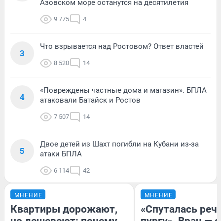
Азовском море останутся на десятилетия
9 775
4
Что взрывается над Ростовом? Ответ властей
3
8 520
14
«Повреждены частные дома и магазин». БПЛА
4
атаковали Батайск и Ростов
7 507
14
Двое детей из Шахт погибли на Кубани из-за
5
атаки БПЛА
6 114
42
МНЕНИЕ
МНЕНИЕ
Квартиры дорожают,
«Спуталась речь
но дешевеют: почему
пургу». Врач — о