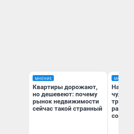
МНЕНИЕ
МНЕНИЕ
Квартиры дорожают,
Наслед
но дешевеют: почему
чудом 
рынок недвижимости
трансп
сейчас такой странный
разнес
советс