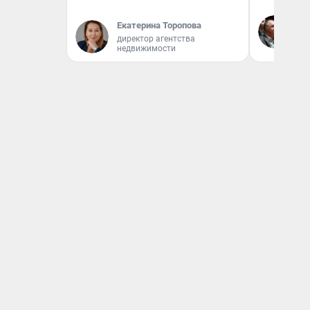
Ол
Екатерина Торопова
Бл
директор агентства
вл
недвижимости
би