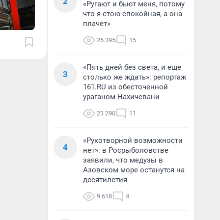
2
«Ругают и бьют меня, потому
что я стою спокойная, а она
плачет»
26 395
15
«Пять дней без света, и еще
3
столько же ждать»: репортаж
161.RU из обесточенной
ураганом Нахичевани
23 290
11
«Рукотворной возможности
4
нет»: в Росрыболовстве
заявили, что медузы в
Азовском море останутся на
десятилетия
9 618
4