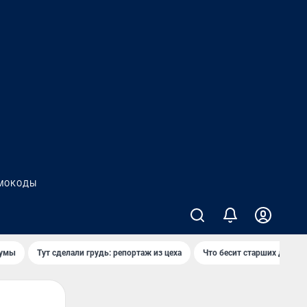
МОКОДЫ
думы
Тут сделали грудь: репортаж из цеха
Что бесит старших детей