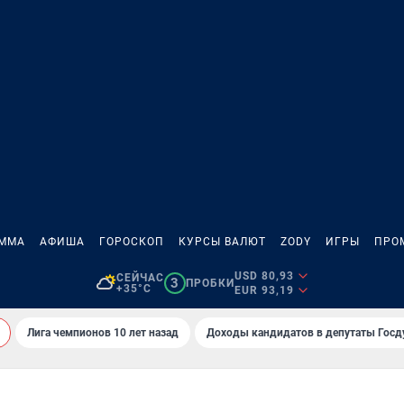
АММА
АФИША
ГОРОСКОП
КУРСЫ ВАЛЮТ
ZODY
ИГРЫ
ПРО
USD 80,93
СЕЙЧАС
3
ПРОБКИ
+35°C
EUR 93,19
Лига чемпионов 10 лет назад
Доходы кандидатов в депутаты Гос