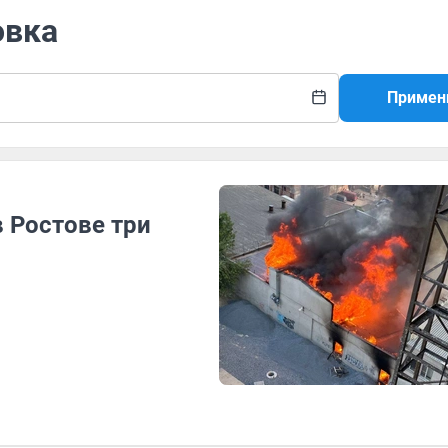
овка
Примен
 Ростове три