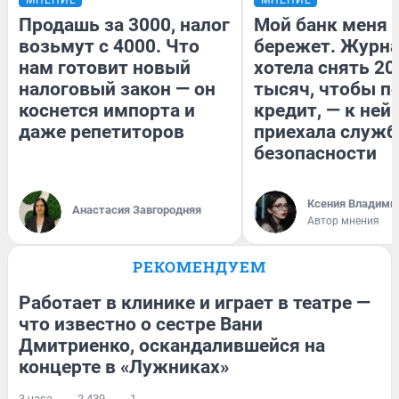
Продашь за 3000, налог
Мой банк меня
возьмут с 4000. Что
бережет. Журн
нам готовит новый
хотела снять 20
налоговый закон — он
тысяч, чтобы п
коснется импорта и
кредит, — к ней
даже репетиторов
приехала служб
безопасности
Ксения Владими
Анастасия Завгородняя
Автор мнения
РЕКОМЕНДУЕМ
Работает в клинике и играет в театре —
что известно о сестре Вани
Дмитриенко, оскандалившейся на
концерте в «Лужниках»
3 часа
2 439
1