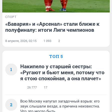
СПОРТ
«Бавария» и «Арсенал» стали ближе к
полуфиналу: итоги Лиги чемпионов
8 апреля, 2026, 02:15
1 093
2
ТОП 5
Накипело у старшей сестры:
1
«Ругают и бьют меня, потому что
я стою спокойная, а она плачет»
26 777
17
Всю Москву напугал загадочный взрыв: его
2
звук слышали везде, а причина неизвестна.
Что это могло быть