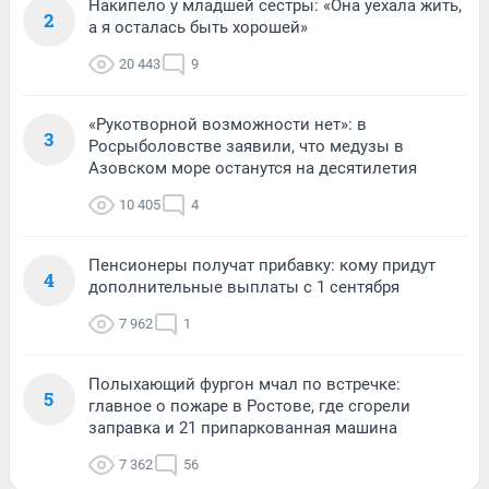
Накипело у младшей сестры: «Она уехала жить,
2
а я осталась быть хорошей»
20 443
9
«Рукотворной возможности нет»: в
3
Росрыболовстве заявили, что медузы в
Азовском море останутся на десятилетия
10 405
4
Пенсионеры получат прибавку: кому придут
4
дополнительные выплаты с 1 сентября
7 962
1
Полыхающий фургон мчал по встречке:
5
главное о пожаре в Ростове, где сгорели
заправка и 21 припаркованная машина
7 362
56