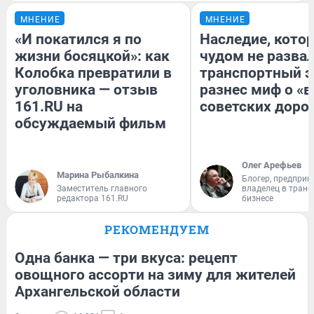
МНЕНИЕ
МНЕНИЕ
«И покатился я по
Наследие, кото
жизни босяцкой»: как
чудом не разва
Колобка превратили в
транспортный э
уголовника — отзыв
разнес миф о «
161.RU на
советских доро
обсуждаемый фильм
Олег Арефьев
Марина Рыбалкина
Блогер, предприн
Заместитель главного
владелец в тран
редактора 161.RU
бизнесе
РЕКОМЕНДУЕМ
Одна банка — три вкуса: рецепт
овощного ассорти на зиму для жителей
Архангельской области