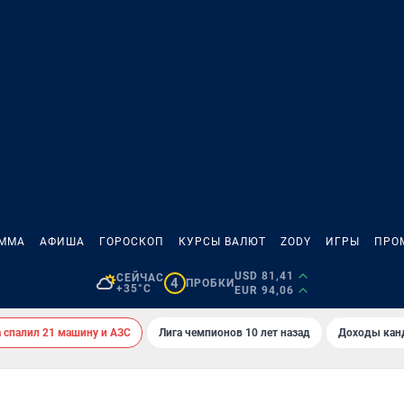
АММА
АФИША
ГОРОСКОП
КУРСЫ ВАЛЮТ
ZODY
ИГРЫ
ПРО
USD 81,41
СЕЙЧАС
4
ПРОБКИ
+35°C
EUR 94,06
спалил 21 машину и АЗС
Лига чемпионов 10 лет назад
Доходы кан