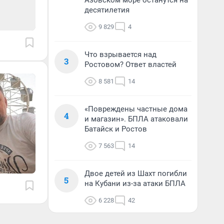
Азовском море останутся на
десятилетия
9 829
4
Что взрывается над
3
Ростовом? Ответ властей
8 581
14
«Повреждены частные дома
4
и магазин». БПЛА атаковали
Батайск и Ростов
7 563
14
Двое детей из Шахт погибли
5
на Кубани из-за атаки БПЛА
6 228
42