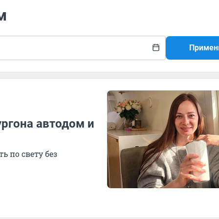
м
Примен
ургона автодом и
ь по свету без