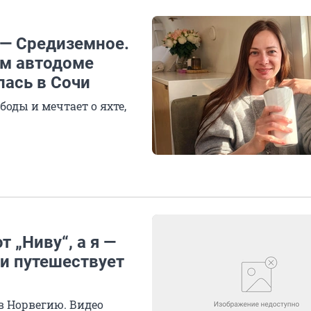
 — Средиземное.
ом автодоме
лась в Сочи
боды и мечтает о яхте,
 „Ниву“, а я —
 и путешествует
в Норвегию. Видео