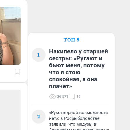
ТОП 5
Накипело у старшей
1
сестры: «Ругают и
бьют меня, потому
что я стою
спокойная, а она
плачет»
26 571
16
«Рукотворной возможности
2
нет»: в Росрыболовстве
заявили, что медузы в