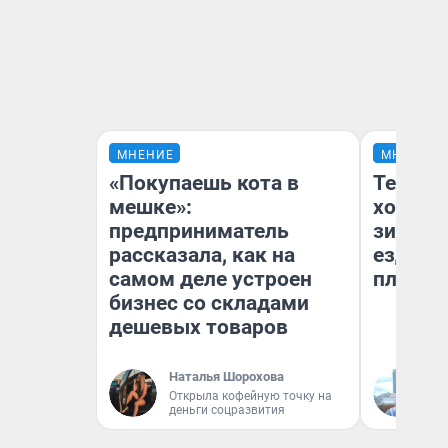
МНЕНИЕ
МНЕНИЕ
«Покупаешь кота в
Тепло 
мешке»:
холодн
предприниматель
зимой.
рассказала, как на
ездит н
самом деле устроен
плюсы 
бизнес со складами
дешевых товаров
Наталья Шорохова
Д
Открыла кофейную точку на
деньги соцразвития