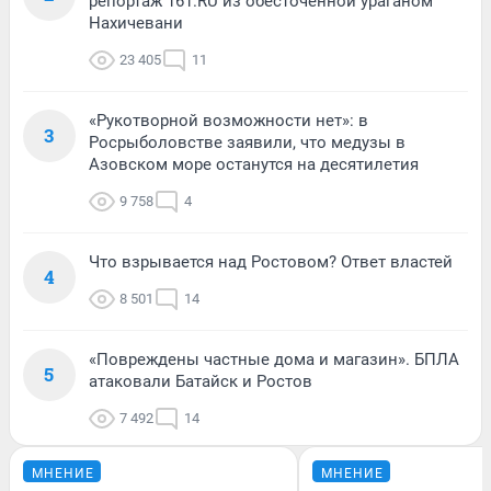
репортаж 161.RU из обесточенной ураганом
Нахичевани
23 405
11
«Рукотворной возможности нет»: в
3
Росрыболовстве заявили, что медузы в
Азовском море останутся на десятилетия
9 758
4
Что взрывается над Ростовом? Ответ властей
4
8 501
14
«Повреждены частные дома и магазин». БПЛА
5
атаковали Батайск и Ростов
7 492
14
МНЕНИЕ
МНЕНИЕ