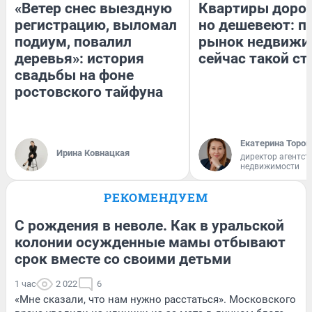
«Ветер снес выездную
Квартиры доро
регистрацию, выломал
но дешевеют: п
подиум, повалил
рынок недвижи
деревья»: история
сейчас такой с
свадьбы на фоне
ростовского тайфуна
Екатерина Тороп
Ирина Ковнацкая
директор агентст
недвижимости
РЕКОМЕНДУЕМ
С рождения в неволе. Как в уральской
колонии осужденные мамы отбывают
срок вместе со своими детьми
1 час
2 022
6
«Мне сказали, что нам нужно расстаться». Московского