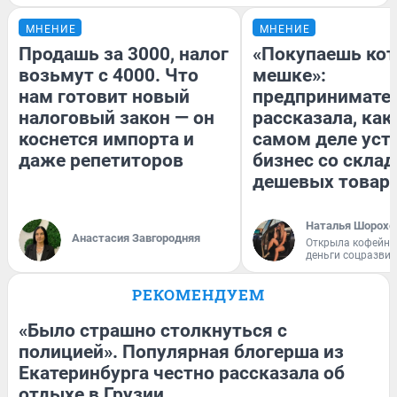
МНЕНИЕ
МНЕНИЕ
Продашь за 3000, налог
«Покупаешь кот
возьмут с 4000. Что
мешке»:
нам готовит новый
предпринимате
налоговый закон — он
рассказала, как
коснется импорта и
самом деле уст
даже репетиторов
бизнес со скла
дешевых товар
Наталья Шорохо
Анастасия Завгородняя
Открыла кофейну
деньги соцразви
РЕКОМЕНДУЕМ
«Было страшно столкнуться с
полицией». Популярная блогерша из
Екатеринбурга честно рассказала об
отдыхе в Грузии