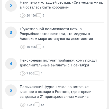
Накипело у младшей сестры: «Она уехала жить,
2
а я осталась быть хорошей»
20 456
9
«Рукотворной возможности нет»: в
3
Росрыболовстве заявили, что медузы в
Азовском море останутся на десятилетия
10 406
4
Пенсионеры получат прибавку: кому придут
4
дополнительные выплаты с 1 сентября
7 966
1
Полыхающий фургон мчал по встречке:
5
главное о пожаре в Ростове, где сгорели
заправка и 21 припаркованная машина
7 364
56