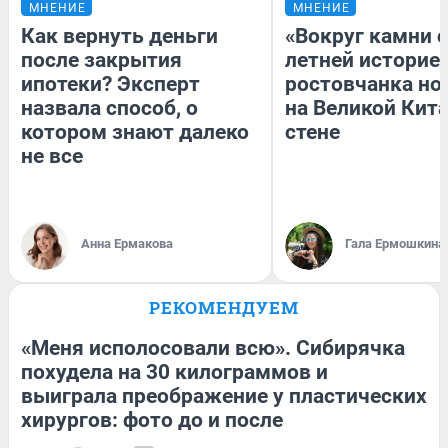
МНЕНИЕ
МНЕНИЕ
Как вернуть деньги
«Вокруг камни с
после закрытия
летней историей
ипотеки? Эксперт
ростовчанка но
назвала способ, о
на Великой Кит
котором знают далеко
стене
не все
Анна Ермакова
Гала Ермошкина
РЕКОМЕНДУЕМ
«Меня исполосовали всю». Сибирячка
похудела на 30 килограммов и
выиграла преображение у пластических
хирургов: фото до и после