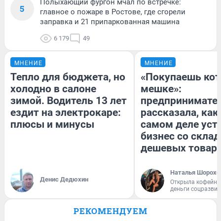
Полыхающий фургон мчал по встречке:
5
главное о пожаре в Ростове, где сгорели
заправка и 21 припаркованная машина
6 179
49
МНЕНИЕ
МНЕНИЕ
Тепло для бюджета, но
«Покупаешь кот
холодно в салоне
мешке»:
зимой. Водитель 13 лет
предпринимате
ездит на электрокаре:
рассказала, как
плюсы и минусы
самом деле уст
бизнес со скла
дешевых товар
Наталья Шорохо
Денис Дедюхин
Открыла кофейну
деньги соцразви
РЕКОМЕНДУЕМ