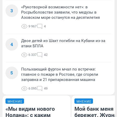
«Рукотворной возможности нет»: в
3
Росрыболовстве заявили, что медузы в
Азовском море останутся на десятилетия
9 967
4
Двое детей из Шахт погибли на Кубани из-за
4
атаки БПЛА
6 337
42
Полыхающий фургон мчал по встречке:
5
главное о пожаре в Ростове, где сгорели
заправка и 21 припаркованная машина
6 095
49
МНЕНИЕ
МНЕНИЕ
«Мы видим нового
Мой банк меня
Нолана»: с каким
бережет. Журн