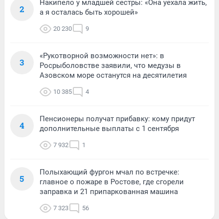
Накипело у младшей сестры: «Она уехала жить,
2
а я осталась быть хорошей»
20 230
9
«Рукотворной возможности нет»: в
3
Росрыболовстве заявили, что медузы в
Азовском море останутся на десятилетия
10 385
4
Пенсионеры получат прибавку: кому придут
4
дополнительные выплаты с 1 сентября
7 932
1
Полыхающий фургон мчал по встречке:
5
главное о пожаре в Ростове, где сгорели
заправка и 21 припаркованная машина
7 323
56