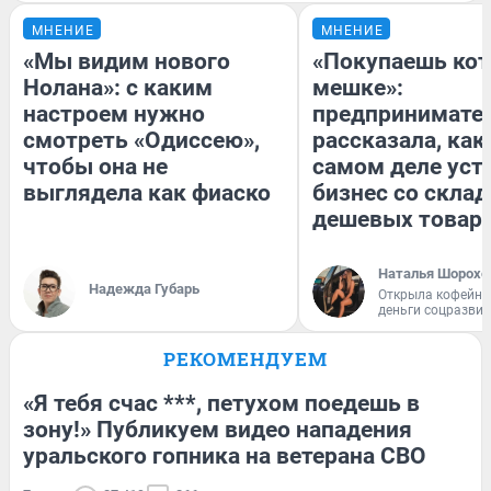
МНЕНИЕ
МНЕНИЕ
«Мы видим нового
«Покупаешь кот
Нолана»: с каким
мешке»:
настроем нужно
предпринимате
смотреть «Одиссею»,
рассказала, как
чтобы она не
самом деле уст
выглядела как фиаско
бизнес со скла
дешевых товар
Наталья Шорохо
Надежда Губарь
Открыла кофейну
деньги соцразви
РЕКОМЕНДУЕМ
«Я тебя счас ***, петухом поедешь в
зону!» Публикуем видео нападения
уральского гопника на ветерана СВО