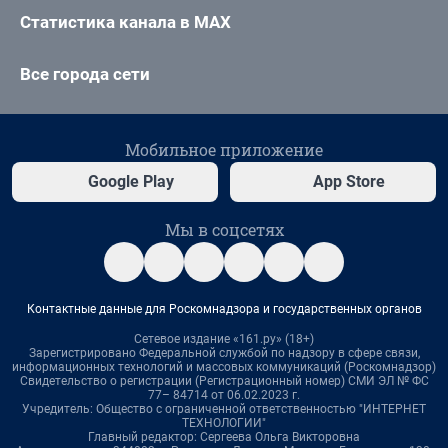
Статистика канала в MAX
Все города сети
Мобильное приложение
Google Play
App Store
Мы в соцсетях
Контактные данные для Роскомнадзора и государственных органов
Сетевое издание «161.ру» (18+)
Зарегистрировано Федеральной службой по надзору в сфере связи,
информационных технологий и массовых коммуникаций (Роскомнадзор)
Свидетельство о регистрации (Регистрационный номер) СМИ ЭЛ № ФС
77– 84714 от 06.02.2023 г.
Учредитель: Общество с ограниченной ответственностью "ИНТЕРНЕТ
ТЕХНОЛОГИИ"
Главный редактор: Сергеева Ольга Викторовна