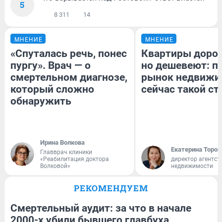
5
8 311
14
МНЕНИЕ
МНЕНИЕ
«Спуталась речь, понес
Квартиры доро
пургу». Врач — о
но дешевеют: п
смертельном диагнозе,
рынок недвижи
который сложно
сейчас такой с
обнаружить
Ирина Волкова
Екатерина Тороп
Главврач клиники
«Реабилитация доктора
директор агентст
Волковой»
недвижимости
РЕКОМЕНДУЕМ
Смертельный аудит: за что в начале
2000-х убили бывшего главбуха