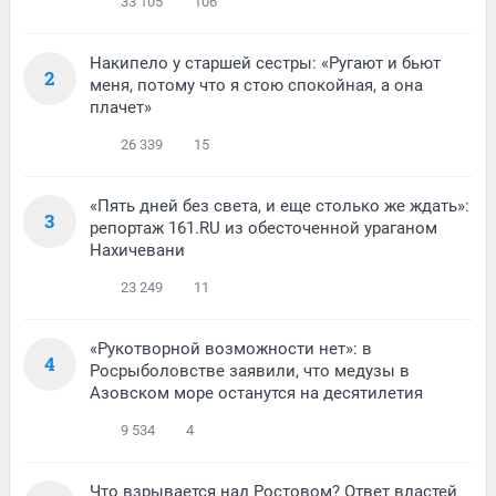
33 105
106
Накипело у старшей сестры: «Ругают и бьют
2
меня, потому что я стою спокойная, а она
плачет»
26 339
15
«Пять дней без света, и еще столько же ждать»:
3
репортаж 161.RU из обесточенной ураганом
Нахичевани
23 249
11
«Рукотворной возможности нет»: в
4
Росрыболовстве заявили, что медузы в
Азовском море останутся на десятилетия
9 534
4
Что взрывается над Ростовом? Ответ властей