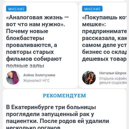
МНЕНИЕ
МНЕНИЕ
«Аналоговая жизнь —
«Покупаешь кот
вот что нам нужно».
мешке»:
Почему новые
предпринимате
блокбастеры
рассказала, как
проваливаются, а
самом деле уст
повторы старых
бизнес со скла
фильмов собирают
дешевых товар
полные залы
Наталья Шорохо
Алёна Золотухина
Открыла кофейну
Журналист НГС
деньги соцразви
РЕКОМЕНДУЕМ
В Екатеринбурге три больницы
проглядели запущенный рак у
пациентки. После родов ей удалили
несколько органов