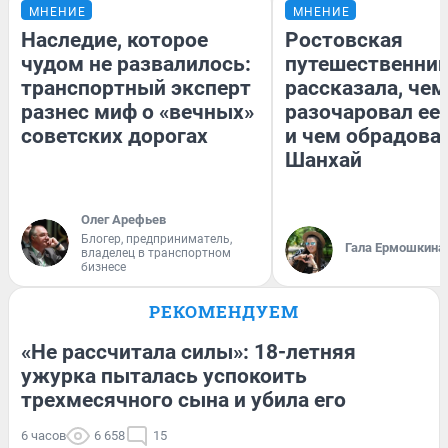
МНЕНИЕ
МНЕНИЕ
Наследие, которое
Ростовская
чудом не развалилось:
путешественни
транспортный эксперт
рассказала, чем
разнес миф о «вечных»
разочаровал ее
советских дорогах
и чем обрадова
Шанхай
Олег Арефьев
Блогер, предприниматель,
Гала Ермошкина
владелец в транспортном
бизнесе
РЕКОМЕНДУЕМ
«Не рассчитала силы»: 18-летняя
ужурка пыталась успокоить
трехмесячного сына и убила его
6 часов
6 658
15