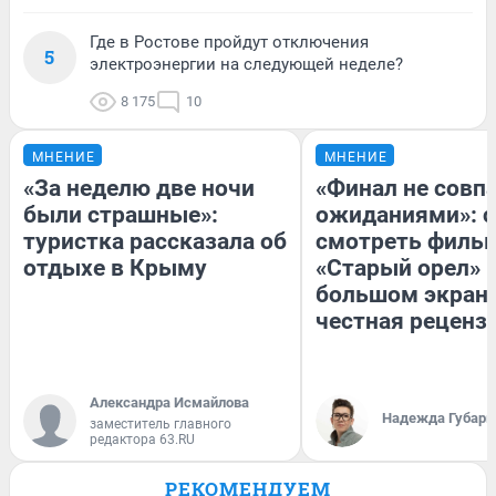
Где в Ростове пройдут отключения
5
электроэнергии на следующей неделе?
8 175
10
МНЕНИЕ
МНЕНИЕ
«За неделю две ночи
«Финал не совпа
были страшные»:
ожиданиями»: с
туристка рассказала об
смотреть филь
отдыхе в Крыму
«Старый орел» 
большом экран
честная реценз
Александра Исмайлова
Надежда Губарь
заместитель главного
редактора 63.RU
РЕКОМЕНДУЕМ