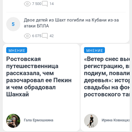
7 500
14
Двое детей из Шахт погибли на Кубани из-за
5
атаки БПЛА
6 075
42
МНЕНИЕ
МНЕНИЕ
Ростовская
«Ветер снес вы
путешественница
регистрацию, 
рассказала, чем
подиум, повали
разочаровал ее Пекин
деревья»: исто
и чем обрадовал
свадьбы на фон
Шанхай
ростовского та
Гала Ермошкина
Ирина Ковнацка