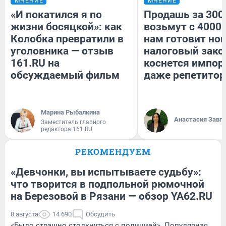
МНЕНИЕ
МНЕНИЕ
«И покатился я по
Продашь за 3000
жизни босяцкой»: как
возьмут с 4000.
Колобка превратили в
нам готовит но
уголовника — отзыв
налоговый зако
161.RU на
коснется импор
обсуждаемый фильм
даже репетитор
Марина Рыбалкина
Анастасия Завг
Заместитель главного
редактора 161.RU
РЕКОМЕНДУЕМ
«Девчонки, вы испытываете судьбу»:
что творится в подпольной рюмочной
на Березовой в Рязани — обзор YA62.RU
8 августа
14 690
Обсудить
«Было страшно столкнуться с полицией». Популярная