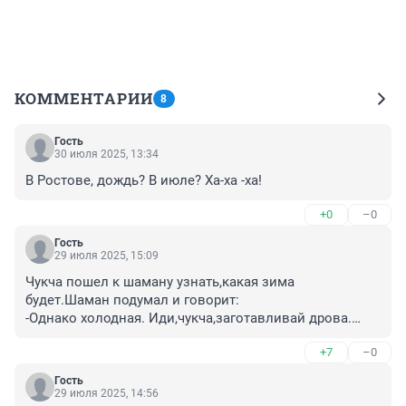
КОММЕНТАРИИ
8
Гость
30 июля 2025, 13:34
В Ростове, дождь? В июле? Ха-ха -ха!
+0
–0
Гость
29 июля 2025, 15:09
Чукча пошел к шаману узнать,какая зима 
будет.Шаман подумал и говорит:

-Однако холодная. Иди,чукча,заготавливай дрова.

Чукча ушел,а шаман подумал и решил:"пойду схожу к 
+7
–0
синоптику и у него точно

узнаю,какая будет зима".Приходет к синоптику:

Гость
-Скажи какая будет зима.

29 июля 2025, 14:56