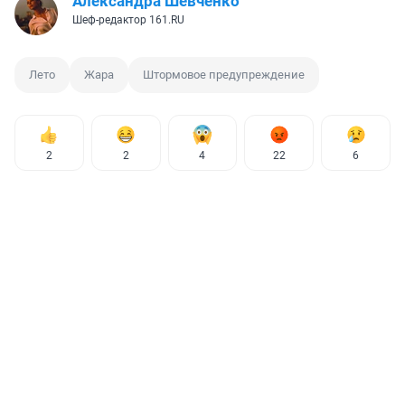
Александра Шевченко
Шеф-редактор 161.RU
Лето
Жара
Штормовое предупреждение
2
2
4
22
6