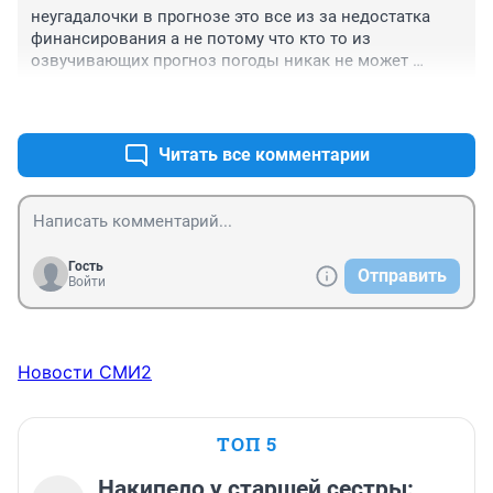
-Очень холодная.

неугадалочки в прогнозе это все из за недостатка 
-Точно?

финансирования а не потому что кто то из 
-Точно,вон видешь-чукча дрова заготавливает.
озвучивающих прогноз погоды никак не может 
"пройти" нарколога и психиатра
+4
–0
Читать все комментарии
Гость
Отправить
Войти
Новости СМИ2
ТОП 5
Накипело у старшей сестры: