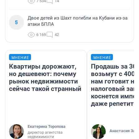
7 534
14
Двое детей из Шахт погибли на Кубани из-за
5
атаки БПЛА
6 169
42
МНЕНИЕ
МНЕНИЕ
Квартиры дорожают,
Продашь за 300
но дешевеют: почему
возьмут с 4000
рынок недвижимости
нам готовит н
сейчас такой странный
налоговый зако
коснется импор
даже репетито
Екатерина Торопова
Анастасия Зав
директор агентства
недвижимости