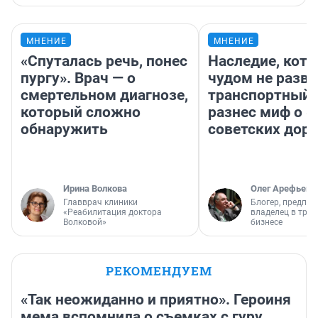
МНЕНИЕ
МНЕНИЕ
«Спуталась речь, понес
Наследие, кото
пургу». Врач — о
чудом не разва
смертельном диагнозе,
транспортный 
который сложно
разнес миф о 
обнаружить
советских доро
Ирина Волкова
Олег Арефьев
Главврач клиники
Блогер, предпри
«Реабилитация доктора
владелец в тра
Волковой»
бизнесе
РЕКОМЕНДУЕМ
«Так неожиданно и приятно». Героиня
мема вспомнила о съемках с гуру