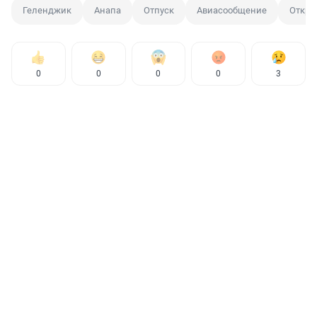
Геленджик
Анапа
Отпуск
Авиасообщение
Откры
0
0
0
0
3