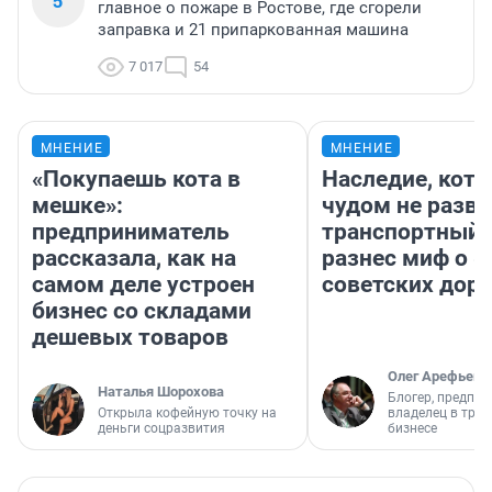
5
главное о пожаре в Ростове, где сгорели
заправка и 21 припаркованная машина
7 017
54
МНЕНИЕ
МНЕНИЕ
«Покупаешь кота в
Наследие, кото
мешке»:
чудом не разва
предприниматель
транспортный 
рассказала, как на
разнес миф о 
самом деле устроен
советских доро
бизнес со складами
дешевых товаров
Олег Арефьев
Наталья Шорохова
Блогер, предпри
Открыла кофейную точку на
владелец в тра
деньги соцразвития
бизнесе