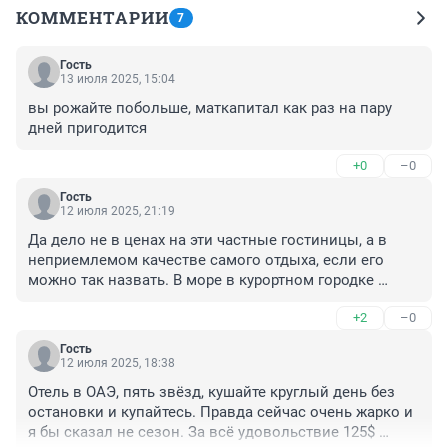
КОММЕНТАРИИ
7
Гость
13 июля 2025, 15:04
вы рожайте побольше, маткапитал как раз на пару 
дней пригодится
+0
–0
Гость
12 июля 2025, 21:19
Да дело не в ценах на эти частные гостиницы, а в 
неприемлемом качестве самого отдыха, если его 
можно так назвать. В море в курортном городке 
стекает канашка, это всем известно, туда 
+2
–0
здравомыслящие люди не поедут. Парков/скверов 
для прогулок нет, на море сходил - а дальше что 
Гость
делать? На всякие развлечения типа океанариума 
12 июля 2025, 18:38
денег не напасешься, а бесплатного ничего нет, все 
Отель в ОАЭ, пять звёзд, кушайте круглый день без 
хотят заработать и заработать много. В итоге 
остановки и купайтесь. Правда сейчас очень жарко и 
получается отдохнуть в Турции с вылетом из Сочи и 
я бы сказал не сезон. За всё удовольствие 125$ 
отдохнуть в самом Сочи - цена будет одинаковая