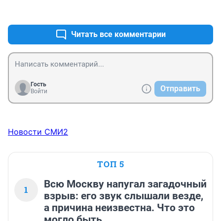
сутки, давайте теперь сравним за эти же деньги 
+4
–0
сервис в Сочи. Думаю комментарии будут не в его 
пользу
Читать все комментарии
Гость
Отправить
Войти
Новости СМИ2
ТОП 5
Всю Москву напугал загадочный
1
взрыв: его звук слышали везде,
а причина неизвестна. Что это
могло быть