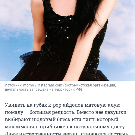
Источник: 
momo / Instagram.com (экстремистская организация, 
деятельность запрещена на территории РФ)
Увидеть на губах k-pop-айдолов матовую алую
помаду — большая редкость. Вместо нее девушки
выбирают нюдовый блеск или тинт, который
максимально приближен к натуральному цвету.
Даже в естественности звезды стараются достичь