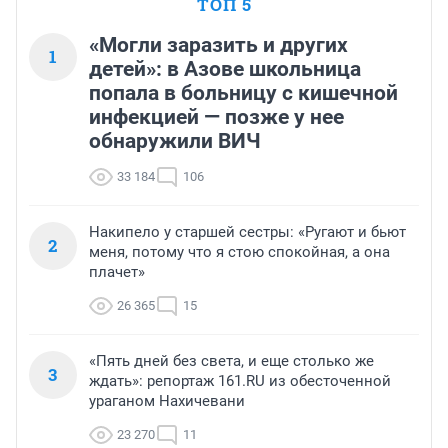
ТОП 5
«Могли заразить и других
1
детей»: в Азове школьница
попала в больницу с кишечной
инфекцией — позже у нее
обнаружили ВИЧ
33 184
106
Накипело у старшей сестры: «Ругают и бьют
2
меня, потому что я стою спокойная, а она
плачет»
26 365
15
«Пять дней без света, и еще столько же
3
ждать»: репортаж 161.RU из обесточенной
ураганом Нахичевани
23 270
11