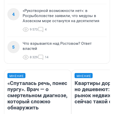
«Рукотворной возможности нет»: в
4
Росрыболовстве заявили, что медузы в
Азовском море останутся на десятилетия
9 573
4
Что взрывается над Ростовом? Ответ
5
властей
8 329
14
МНЕНИЕ
МНЕНИЕ
«Спуталась речь, понес
Квартиры дор
пургу». Врач — о
но дешевеют: 
смертельном диагнозе,
рынок недвиж
который сложно
сейчас такой 
обнаружить