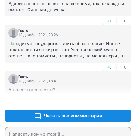
Удивительное решение в наше время, так не каждый 
сможет. Сильная девушка.
+1
–0
Гость
18 декабря 2021, 23:26
Парадигма государства: убить образование. Новое 
поколение тиктокиров - это "человеческий мусор" , 
это не ....экономисты , не юристы , не менеджеры , не 
военные , не инженеры , не строители , не грузчики , 
+0
–0
не уборщики .... и т.д. , это поколение , которое 
воспитали с согласия тех, кто управляет страной. Что 
Гость
будет дальше , можно только догадываться. Очень 
18 декабря 2021, 18:41
жаль Родину!
А налоги она платит?
+1
–1
Читать все комментарии