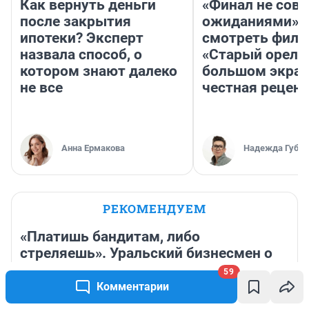
Как вернуть деньги
«Финал не совп
после закрытия
ожиданиями»: 
ипотеки? Эксперт
смотреть фил
назвала способ, о
«Старый орел» 
котором знают далеко
большом экран
не все
честная рецен
Анна Ермакова
Надежда Губар
РЕКОМЕНДУЕМ
«Платишь бандитам, либо
стреляешь». Уральский бизнесмен о
том, как в нулевые гнали фуры с
59
Дальнего Востока
Комментарии