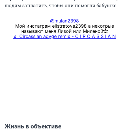
людям заплатить, чтобы они помогли бабушке.
@mulan2398
Мой инстаграм elistratova2398 а некотрые
называют меня Лизой или Миленой🙈
♬ Circassian adyge remix - C I R C A S S I A N
Жизнь в объективе