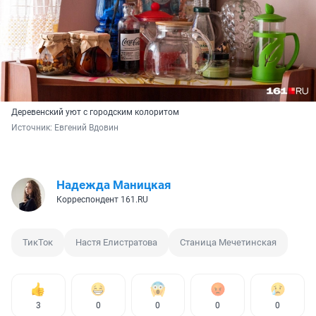
Деревенский уют с городским колоритом
Источник: 
Евгений Вдовин
Надежда Маницкая
Корреспондент 161.RU
ТикТок
Настя Елистратова
Станица Мечетинская
3
0
0
0
0