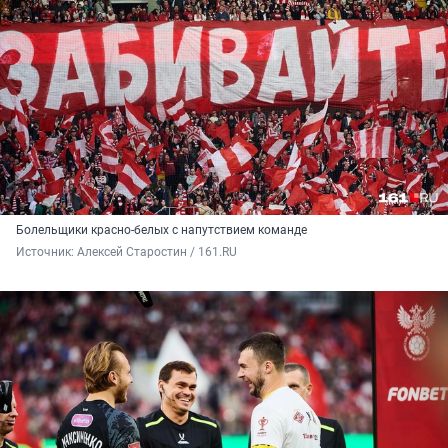
Болельщики красно-белых с напутствием команде
Источник: 
Алексей Старостин / 161.RU 