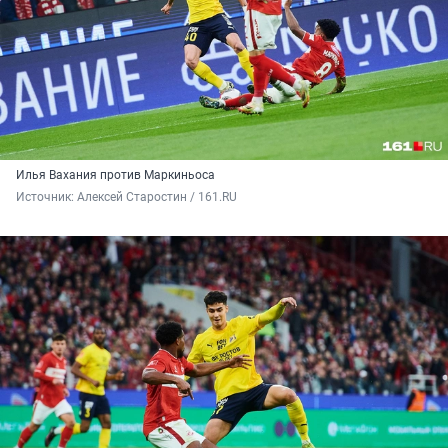
Илья Вахания против Маркиньоса
Источник: 
Алексей Старостин / 161.RU 