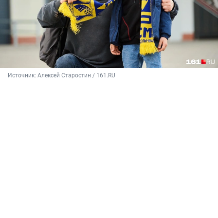
Источник: 
Алексей Старостин / 161.RU 