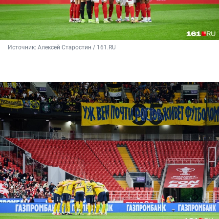
Источник: 
Алексей Старостин / 161.RU 