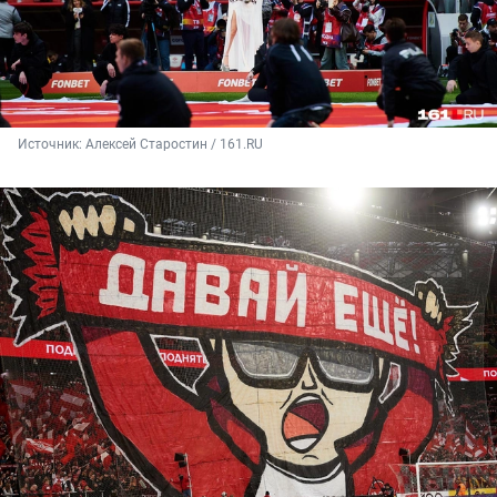
Источник: 
Алексей Старостин / 161.RU 