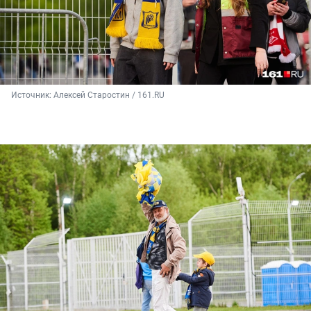
Источник: 
Алексей Старостин / 161.RU 