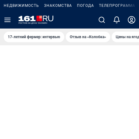
НЕДВИЖИМОСТЬ
ЗНАКОМСТВА
ПОГОДА
ТЕЛЕПРОГРАММА
17-летний фермер: интервью
Отзыв на «Колобка»
Цены на яго