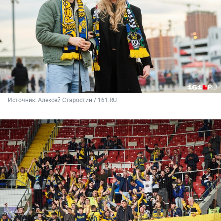
Источник: 
Алексей Старостин / 161.RU 