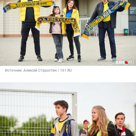
Источник: 
Алексей Старостин / 161.RU 