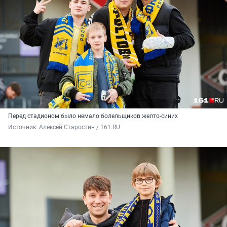
Перед стадионом было немало болельщиков желто-синих
Источник: 
Алексей Старостин / 161.RU 