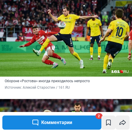
Обороне «Ростова» иногда приходилось непросто
Источник: 
Алексей Старостин / 161.RU 
2
Комментарии