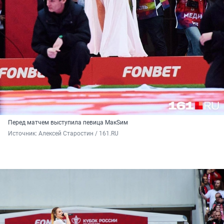
Перед матчем выступила певица МакSим
Источник: 
Алексей Старостин / 161.RU 