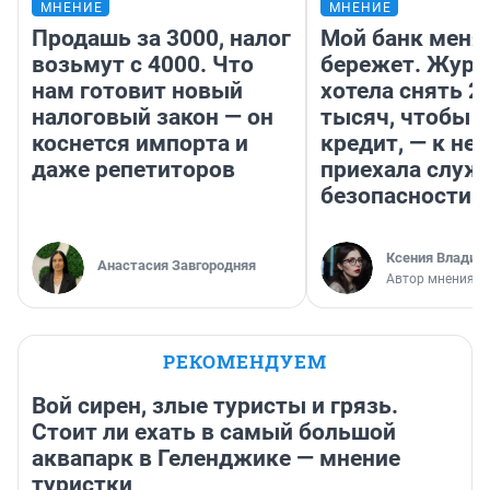
МНЕНИЕ
МНЕНИЕ
Продашь за 3000, налог
Мой банк меня
возьмут с 4000. Что
бережет. Журн
нам готовит новый
хотела снять 2
налоговый закон — он
тысяч, чтобы п
коснется импорта и
кредит, — к не
даже репетиторов
приехала служ
безопасности
Ксения Владим
Анастасия Завгородняя
Автор мнения
РЕКОМЕНДУЕМ
Вой сирен, злые туристы и грязь.
Стоит ли ехать в самый большой
аквапарк в Геленджике — мнение
туристки