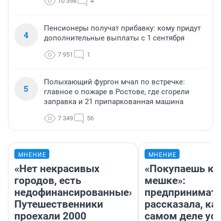
10 398
4
Пенсионеры получат прибавку: кому придут
4
дополнительные выплаты с 1 сентября
7 951
1
Полыхающий фургон мчал по встречке:
5
главное о пожаре в Ростове, где сгорели
заправка и 21 припаркованная машина
7 349
56
МНЕНИЕ
МНЕНИЕ
«Нет некрасивых
«Покупаешь ко
городов, есть
мешке»:
недофинансированные».
предпринимат
Путешественники
рассказала, как
проехали 2000
самом деле ус