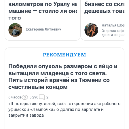
километров по Уралу на
бизнес со скл
машине — стоило ли оно
дешевых това
того
Наталья Шорох
Екатерина Литкевич
Открыла кофейн
деньги соцразв
РЕКОМЕНДУЕМ
Победили опухоль размером с яйцо и
вытащили младенца с того света.
Пять историй врачей из Тюмени со
счастливым концом
6 часов
5 290
2
«Я потерял жену, детей, всё»: откровения экс-рабочего
уфимской «Лампочки» о долгах по зарплате и
закрытии завода