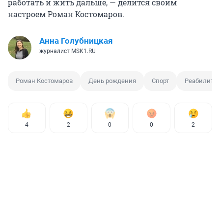
работать и жить дальше, — делится своим
настроем Роман Костомаров.
Анна Голубницкая
журналист MSK1.RU
Роман Костомаров
День рождения
Спорт
Реабилита
4
2
0
0
2