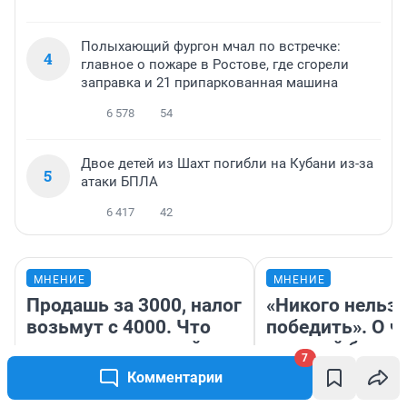
Полыхающий фургон мчал по встречке:
4
главное о пожаре в Ростове, где сгорели
заправка и 21 припаркованная машина
6 578
54
Двое детей из Шахт погибли на Кубани из-за
5
атаки БПЛА
6 417
42
МНЕНИЕ
МНЕНИЕ
Продашь за 3000, налог
«Никого нельз
возьмут с 4000. Что
победить». О ч
нам готовит новый
главный блокб
7
налоговый закон — он
этого года, ко
Комментарии
коснется импорта и
бьет рекорды 