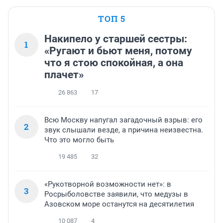
ТОП 5
Накипело у старшей сестры:
1
«Ругают и бьют меня, потому
что я стою спокойная, а она
плачет»
26 863
17
Всю Москву напугал загадочный взрыв: его
2
звук слышали везде, а причина неизвестна.
Что это могло быть
19 485
32
«Рукотворной возможности нет»: в
3
Росрыболовстве заявили, что медузы в
Азовском море останутся на десятилетия
10 087
4