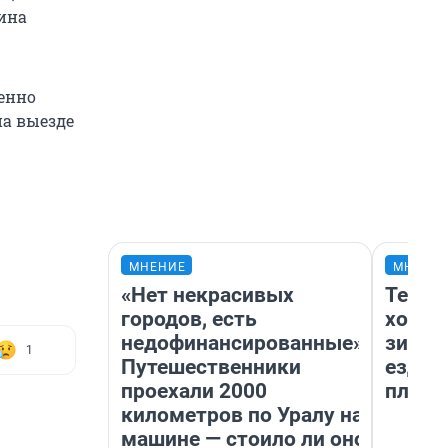
рина
ренно
на выезде
МНЕНИЕ
МНЕНИ
«Нет некрасивых
Тепло
городов, есть
холод
недофинансированные».
зимой
1
Путешественники
ездит
проехали 2000
плюсы
километров по Уралу на
машине — стоило ли оно