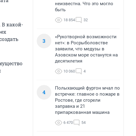
ата
неизвестна. Что это могло
быть
18 854
32
 В какой-
рех
«Рукотворной возможности
создать
3
нет»: в Росрыболовстве
заявили, что медузы в
Азовском море останутся на
десятилетия
имущество
и
10 060
4
Полыхающий фургон мчал по
4
встречке: главное о пожаре в
Ростове, где сгорели
заправка и 21
припаркованная машина
6 470
54