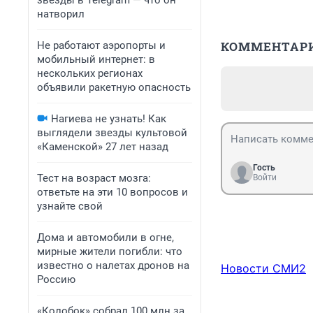
звезды в Telegram — что он
натворил
КОММЕНТАР
Не работают аэропорты и
мобильный интернет: в
нескольких регионах
объявили ракетную опасность
Нагиева не узнать! Как
выглядели звезды культовой
«Каменской» 27 лет назад
Гость
Тест на возраст мозга:
Войти
ответьте на эти 10 вопросов и
узнайте свой
Дома и автомобили в огне,
мирные жители погибли: что
известно о налетах дронов на
Новости СМИ2
Россию
«Колобок» собрал 100 млн за