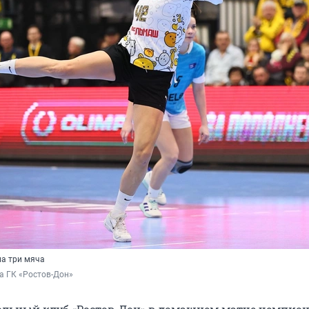
а три мяча
а ГК «Ростов-Дон» 