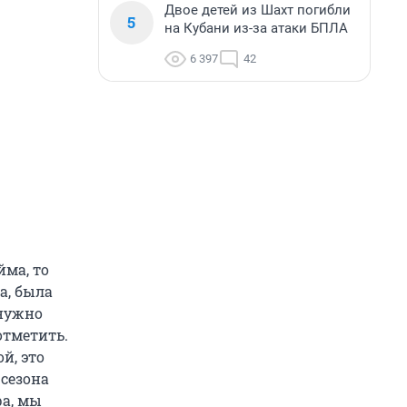
Двое детей из Шахт погибли
5
на Кубани из-за атаки БПЛА
6 397
42
йма, то
а, была
 нужно
отметить.
й, это
 сезона
ра, мы