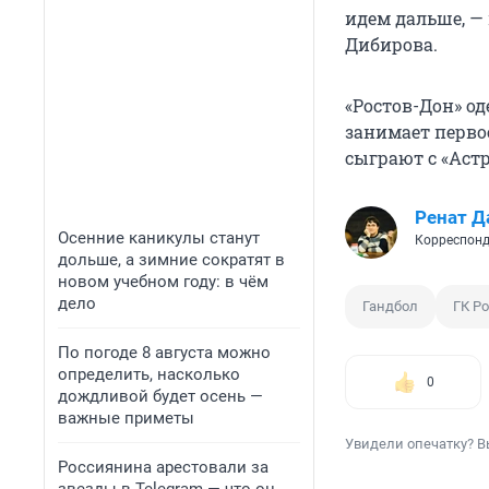
идем дальше, —
Дибирова.
«Ростов-Дон» од
занимает перво
сыграют с «Аст
Ренат Д
Осенние каникулы станут
Корреспонд
дольше, а зимние сократят в
новом учебном году: в чём
дело
Гандбол
ГК Р
По погоде 8 августа можно
определить, насколько
0
дождливой будет осень —
важные приметы
Увидели опечатку? В
Россиянина арестовали за