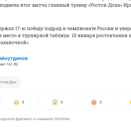
 подвела итог матча главный тренер «Ростов-Дона» И
ержал 17-ю победу подряд в чемпионате России и уве
е место в турнирной таблице. 10 января ростовчанки 
раханочкой».
айнутдинов
ент 161.RU
остов-Дон
0
0
0
ыделите фрагмент и нажмите Ctrl+Enter