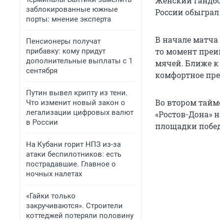
Женский гандбо
заблокированные южные
России обыграл 
порты: мнение эксперта
В начале матча
Пенсионеры получат
то момент преи
прибавку: кому придут
дополнительные выплаты с 1
мячей. Ближе к 
сентября
комфортное пре
Путин вывел крипту из тени.
Во втором тайм
Что изменит новый закон о
легализации цифровых валют
«Ростов-Дона» 
в России
площадки победи
На Кубани горит НПЗ из-за
атаки беспилотников: есть
пострадавшие. Главное о
ночных налетах
«Гайки только
закручиваются». Строители
коттеджей потеряли половину