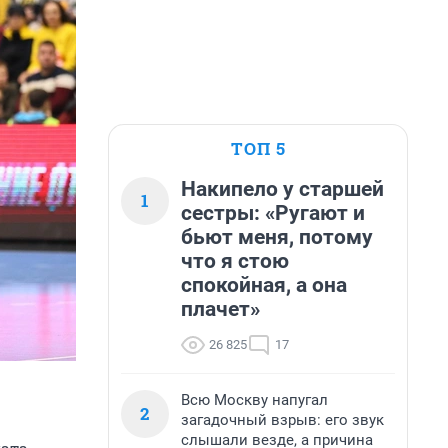
ТОП 5
Накипело у старшей
1
сестры: «Ругают и
бьют меня, потому
что я стою
спокойная, а она
плачет»
26 825
17
Всю Москву напугал
2
загадочный взрыв: его звук
слышали везде, а причина