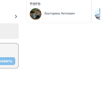
того
Екатерина Литкевич
равить