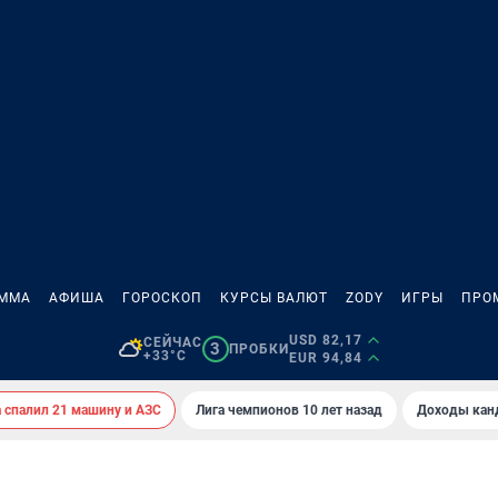
АММА
АФИША
ГОРОСКОП
КУРСЫ ВАЛЮТ
ZODY
ИГРЫ
ПРО
USD 82,17
СЕЙЧАС
3
ПРОБКИ
+33°C
EUR 94,84
спалил 21 машину и АЗС
Лига чемпионов 10 лет назад
Доходы кан