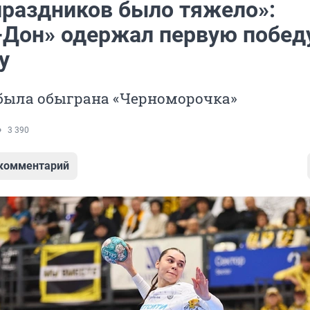
праздников было тяжело»:
-Дон» одержал первую побед
у
 была обыграна «Черноморочка»
3 390
 комментарий