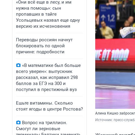
«Они всё еще в лесу, и им
нужна помощь»: сын
пропавших в тайге
Усольцевых назвал еще одну
версию их исчезновения
Переводы россиян начнут
блокировать по одной
причине: подробности
«В математике был больше
всего уверен»: выпускник
рассказал, как исправил 298
баллов за ЕГЭ на 300 и
поступил в престижный вуз
Ешьте витамины. Сколько
стоят ягоды в центре Ростова?
Алина Кишко забросил
Источник: 
пресс-служб
Вопрос на триллион.
Смогут ли зерновые
терминалы Балтики заменить