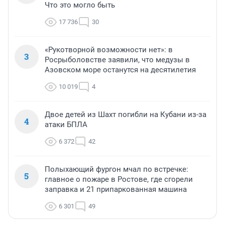
Что это могло быть
17 736
30
«Рукотворной возможности нет»: в
3
Росрыболовстве заявили, что медузы в
Азовском море останутся на десятилетия
10 019
4
Двое детей из Шахт погибли на Кубани из-за
4
атаки БПЛА
6 372
42
Полыхающий фургон мчал по встречке:
5
главное о пожаре в Ростове, где сгорели
заправка и 21 припаркованная машина
6 301
49