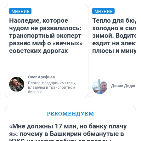
МНЕНИЕ
МНЕНИЕ
Наследие, которое
Тепло для бюд
чудом не развалилось:
холодно в сало
транспортный эксперт
зимой. Водител
разнес миф о «вечных»
ездит на элект
советских дорогах
плюсы и мину
Олег Арефьев
Блогер, предприниматель,
Денис Дедюхи
владелец в транспортном
бизнесе
РЕКОМЕНДУЕМ
«Мне должны 17 млн, но банку плачу
я»: почему в Башкирии обманутые в