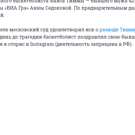
ского баскетболиста Яниса Тиммы — бывшего мужа 42
ы «ВИА Гра» Анны Седоковой. По предварительным да
й.
еле московский суд удовлетворил иск о
разводе Тимм
а день до трагедии баскетболист поздравлял свою бы
 в сторис в Instagram (деятельность запрещена в РФ).