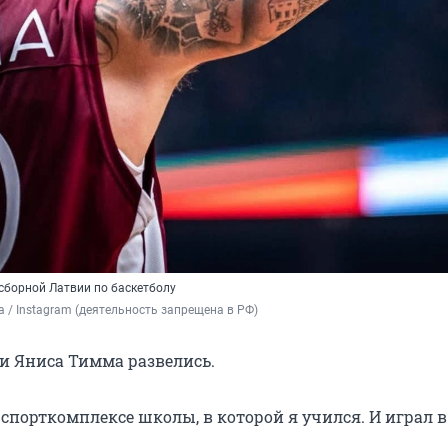
сборной Латвии по баскетболу
a / Instagram (деятельность запрещена в РФ)
ли Яниса Тимма развелись.
 спорткомплексе школы, в которой я учился. И играл в