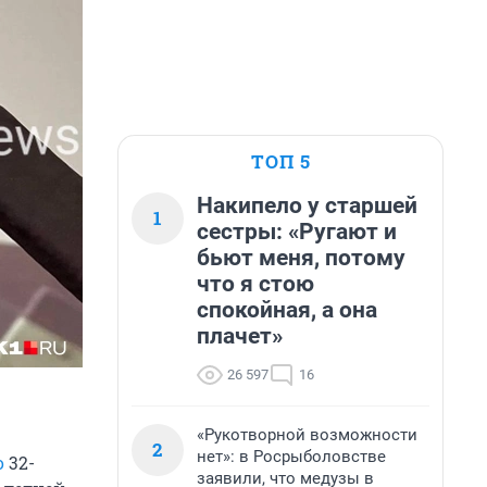
ТОП 5
Накипело у старшей
1
сестры: «Ругают и
бьют меня, потому
что я стою
спокойная, а она
плачет»
26 597
16
«Рукотворной возможности
2
нет»: в Росрыболовстве
о
32-
заявили, что медузы в