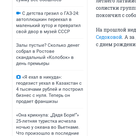
летнего латвий
солистки групп
С детства грезил о ГАЗ-24:
покончил с собо
автоплюшкин переехал в
маленький хутор и превратил
На прошлой нед
свой двор в музей СССР
Седоковой
. А з
с днем рождения
Залы пустые? Сколько денег
собрал в Ростове
скандальный «Колобок» в
день премьеры
«Я ехал в никуда»:
геодезист уехал в Казахстан с
4 тысячами рублей и построил
бизнес с нуля. Теперь он
продает франшизы
«Она крикнула: „Дядя Боря!“»
25-летняя туристка исчезла
ночью у океана во Вьетнаме.
Что произошло в последние