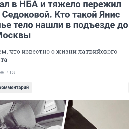
рал в НБА и тяжело пережил
 Седоковой. Кто такой Янис
чье тело нашли в подъезде до
Москвы
м, что известно о жизни латвийского
ста
4 159
 комментарий