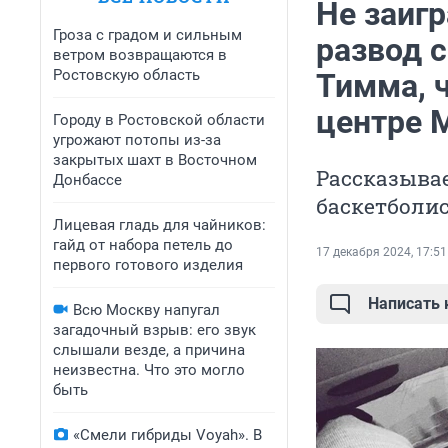
Не заиг
Гроза с градом и сильным
развод с
ветром возвращаются в
Ростовскую область
Тимма, 
центре 
Городу в Ростовской области
угрожают потопы из-за
закрытых шахт в Восточном
Рассказывае
Донбассе
баскетболи
Лицевая гладь для чайников:
гайд от набора петель до
17 декабря 2024, 17:51
первого готового изделия
Написать
Всю Москву напугал
загадочный взрыв: его звук
слышали везде, а причина
неизвестна. Что это могло
быть
«Смели гибриды Voyah». В