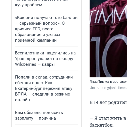
кучу проблем
«Как они получают сто баллов
— серьезный вопрос». О
кризисе ЕГЭ, всего
образования и ужасах
приемной кампании
Беспилотники нацелились на
Урал: дрон ударил по складу
Wildberries — кадры
Попали в склад, сотрудники
Янис Тимма в составе 
сбегали в лес. Как
Екатеринбург пережил атаку
Источник: 
@janis.timm
БПЛА — следили в режиме
онлайн
В 14 лет родите
Вам обязаны повысить
— Я стал жить в
зарплату — причина
баскетбол.