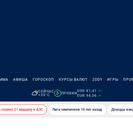
АММА
АФИША
ГОРОСКОП
КУРСЫ ВАЛЮТ
ZODY
ИГРЫ
ПРО
USD 81,41
СЕЙЧАС
3
ПРОБКИ
+35°C
EUR 94,06
спалил 21 машину и АЗС
Лига чемпионов 10 лет назад
Доходы кан