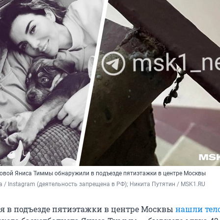
оковой Яниса Тиммы обнаружили в подъезде пятиэтажки в центре Москвы
a / Instagram (деятельность запрещена в РФ); Никита Путятин / MSK1.RU
ря в подъезде пятиэтажки в центре Москвы
нашли тел