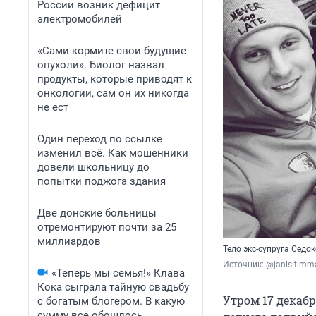
России возник дефицит
электромобилей
«Сами кормите свои будущие
опухоли». Биолог назвал
продукты, которые приводят к
онкологии, сам он их никогда
не ест
Один переход по ссылке
изменил всё. Как мошенники
довели школьницу до
попытки поджога здания
Две донские больницы
отремонтируют почти за 25
миллиардов
Тело экс-супруга Сед
Источник: 
@janis.timm
«Теперь мы семья!» Клава
Кока сыграла тайную свадьбу
Утром 17 декаб
с богатым блогером. В какую
сумму всё обошлось