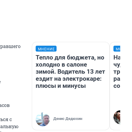
гравшего
МНЕНИЕ
МНЕНИ
Тепло для бюджета, но
Насле
холодно в салоне
чудом
зимой. Водитель 13 лет
транс
ездит на электрокаре:
разне
е
плюсы и минусы
совет
асов
ься с
Денис Дедюхин
циальную