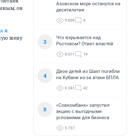
-летней
Азовском море останутся на
нным, он
десятилетия
9 859
4
ы и
вшую жену
Что взрывается над
3
Ростовом? Ответ властей
8 611
14
Двое детей из Шахт погибли
4
на Кубани из-за атаки БПЛА
6 241
42
«Совкомбанк» запустил
5
акцию с выгодными
условиями для бизнеса
5 737