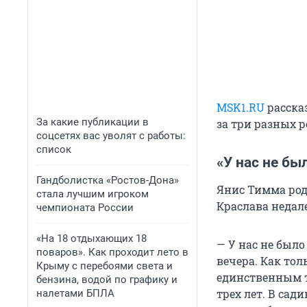
MSK1.RU
рассказ
За какие публикации в
за три разных 
соцсетях вас уволят с работы:
список
«У нас не бы
Гандболистка «Ростов-Дона»
Янис Тимма род
стала лучшим игроком
Краслава недале
чемпионата России
«На 18 отдыхающих 18
— У нас не было
поваров». Как проходит лето в
вечера. Как тол
Крыму с перебоями света и
единственным тр
бензина, водой по графику и
трех лет. В са
налетами БПЛА