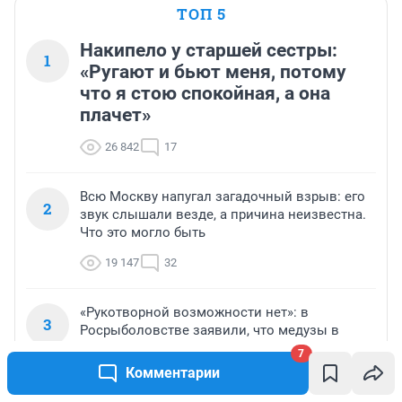
ТОП 5
Накипело у старшей сестры:
1
«Ругают и бьют меня, потому
что я стою спокойная, а она
плачет»
26 842
17
Всю Москву напугал загадочный взрыв: его
2
звук слышали везде, а причина неизвестна.
Что это могло быть
19 147
32
«Рукотворной возможности нет»: в
3
Росрыболовстве заявили, что медузы в
Азовском море останутся на десятилетия
7
Комментарии
10 072
4