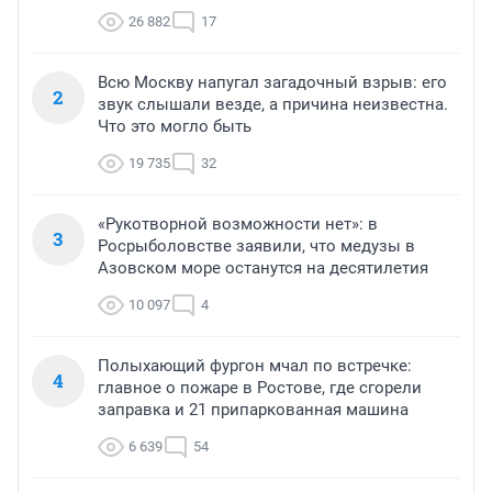
26 882
17
Всю Москву напугал загадочный взрыв: его
2
звук слышали везде, а причина неизвестна.
Что это могло быть
19 735
32
«Рукотворной возможности нет»: в
3
Росрыболовстве заявили, что медузы в
Азовском море останутся на десятилетия
10 097
4
Полыхающий фургон мчал по встречке:
4
главное о пожаре в Ростове, где сгорели
заправка и 21 припаркованная машина
6 639
54