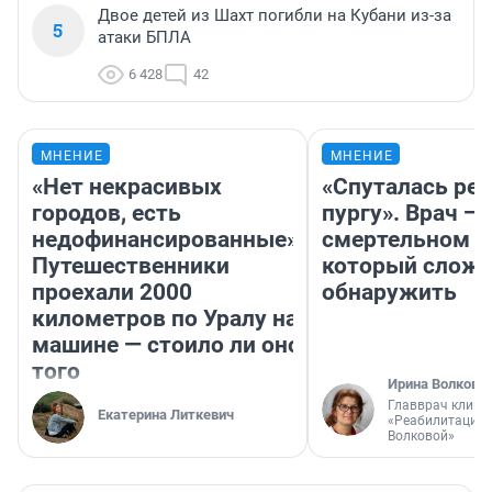
Двое детей из Шахт погибли на Кубани из-за
5
атаки БПЛА
6 428
42
МНЕНИЕ
МНЕНИЕ
«Нет некрасивых
«Спуталась реч
городов, есть
пургу». Врач — 
недофинансированные».
смертельном д
Путешественники
который слож
проехали 2000
обнаружить
километров по Уралу на
машине — стоило ли оно
того
Ирина Волкова
Главврач клини
Екатерина Литкевич
«Реабилитация 
Волковой»