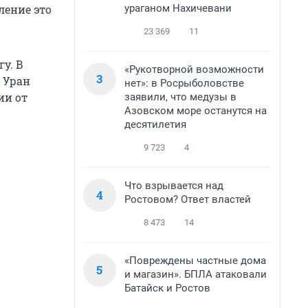
ураганом Нахичевани
ление это
23 369
11
у. В
«Рукотворной возможности
3
и Уран
нет»: в Росрыболовстве
ии от
заявили, что медузы в
Азовском море останутся на
десятилетия
9 723
4
Что взрывается над
4
Ростовом? Ответ властей
8 473
14
«Повреждены частные дома
5
и магазин». БПЛА атаковали
Батайск и Ростов