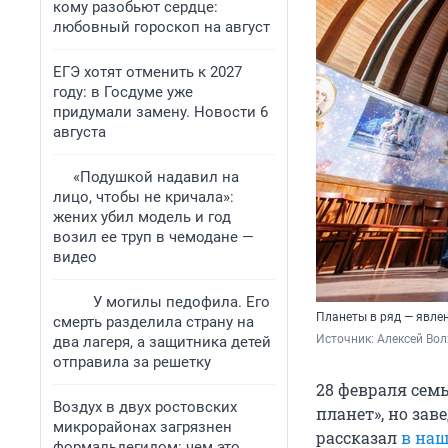
кому разобьют сердце:
любовный гороскоп на август
ЕГЭ хотят отменить к 2027
году: в Госдуме уже
придумали замену. Новости 6
августа
«Подушкой надавил на
лицо, чтобы не кричала»:
жених убил модель и год
возил ее труп в чемодане —
видео
У могилы педофила. Его
Планеты в ряд — явле
смерть разделила страну на
Источник: 
Алексей Вол
два лагеря, а защитника детей
отправила за решетку
28 февраля сем
Воздух в двух ростовских
планет», но за
микрорайонах загрязнен
рассказал
в наш
формальдегидом: чем это