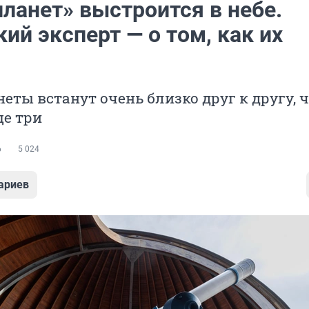
ланет» выстроится в небе.
ий эксперт — о том, как их
еты встанут очень близко друг к другу, 
ще три
6
5 024
ариев