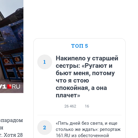
ТОП 5
Накипело у старшей
1
сестры: «Ругают и
бьют меня, потому
что я стою
спокойная, а она
плачет»
26 462
16
 «парадом
«Пять дней без света, и еще
2
ин
столько же ждать»: репортаж
. Хотя 28
161.RU из обесточенной