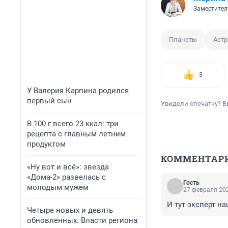
Заместител
Планеты
Аст
3
У Валерия Карпина родился
первый сын
Увидели опечатку? В
В 100 г всего 23 ккал: три
рецепта с главным летним
продуктом
КОММЕНТАР
«Ну вот и всё»: звезда
«Дома-2» развелась с
Гость
молодым мужем
27 февраля 202
И тут эксперт н
Четыре новых и девять
обновленных. Власти региона