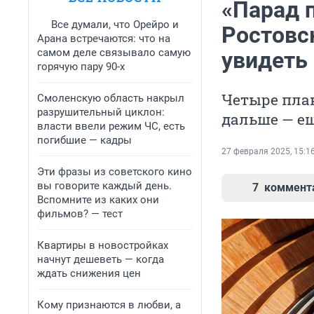
«Парад п
Все думали, что Орейро и
Ростовск
Арана встречаются: что на
самом деле связывало самую
увидеть
горячую пару 90-х
Четыре план
Смоленскую область накрыл
разрушительный циклон:
дальше — е
власти ввели режим ЧС, есть
погибшие — кадры
27 февраля 2025, 15:1
Эти фразы из советского кино
вы говорите каждый день.
7
коммент
Вспомните из каких они
фильмов? — тест
Квартиры в новостройках
начнут дешеветь — когда
ждать снижения цен
Кому признаются в любви, а