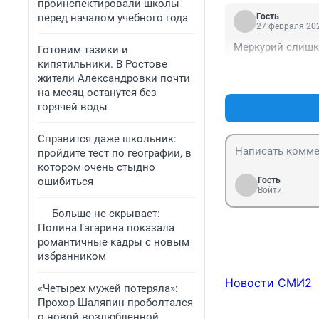
проинспектировали школы
перед началом учебного года
Гость
27 февраля 202
Меркурий слишко
Готовим тазики и
кипятильники. В Ростове
жители Александровки почти
на месяц останутся без
горячей воды
Справится даже школьник:
пройдите тест по географии, в
котором очень стыдно
ошибиться
Гость
Войти
Больше не скрывает:
Полина Гагарина показала
романтичные кадры с новым
избранником
Новости СМИ2
«Четырех мужей потеряла»:
Прохор Шаляпин проболтался
о новой возлюбленной