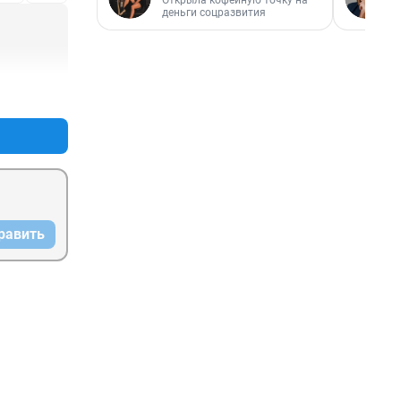
Открыла кофейную точку на
деньги соцразвития
+0
–0
равить