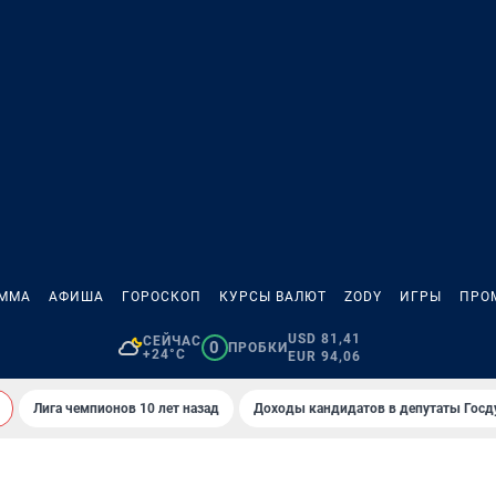
АММА
АФИША
ГОРОСКОП
КУРСЫ ВАЛЮТ
ZODY
ИГРЫ
ПРО
USD 81,41
СЕЙЧАС
0
ПРОБКИ
+24°C
EUR 94,06
Лига чемпионов 10 лет назад
Доходы кандидатов в депутаты Гос