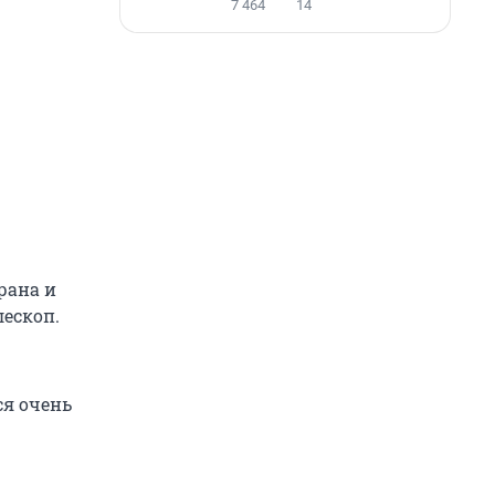
7 464
14
рана и
лескоп.
ся очень