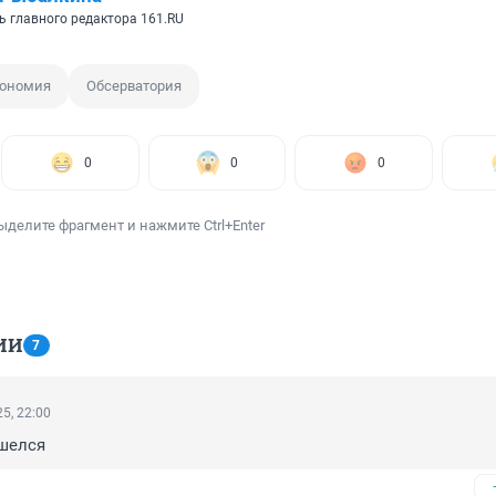
ь главного редактора 161.RU
рономия
Обсерватория
0
0
0
ыделите фрагмент и нажмите Ctrl+Enter
ИИ
7
5, 22:00
ашелся