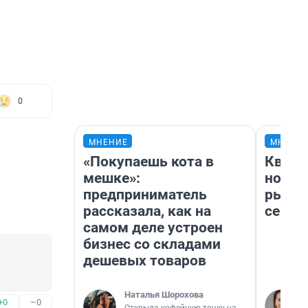
0
МНЕНИЕ
МНЕНИ
«Покупаешь кота в
Кварт
мешке»:
но де
предприниматель
рынок
рассказала, как на
сейча
самом деле устроен
бизнес со складами
дешевых товаров
Наталья Шорохова
+0
–0