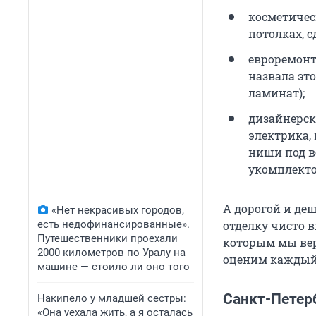
косметичес
потолках, сд
евроремонт 
назвала эт
ламинат);
дизайнерск
электрика,
ниши под в
укомплекто
А дорогой и деш
«Нет некрасивых городов,
есть недофинансированные».
отделку чисто в
Путешественники проехали
которым мы вер
2000 километров по Уралу на
оценим каждый 
машине — стоило ли оно того
Санкт-Петер
Накипело у младшей сестры:
«Она уехала жить, а я осталась