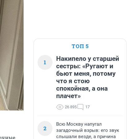
ТОП 5
Накипело у старшей
1
сестры: «Ругают и
бьют меня, потому
что я стою
спокойная, а она
плачет»
26 895
17
Всю Москву напугал
2
загадочный взрыв: его звук
слышали везде, а причина
лочные