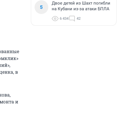
Двое детей из Шахт погибли
5
на Кубани из-за атаки БПЛА
6 434
42
рованные
Домклик»
ший»,
ценка, в
нова,
монта и