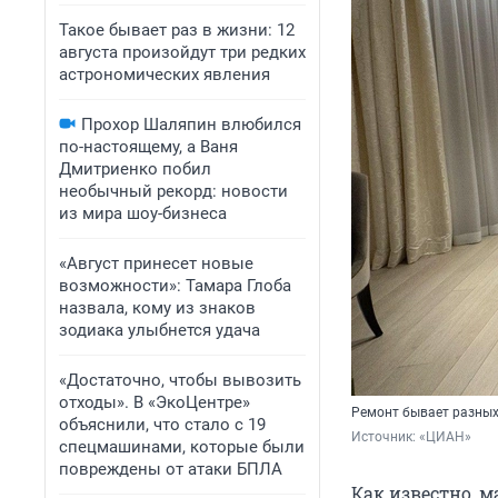
Такое бывает раз в жизни: 12
августа произойдут три редких
астрономических явления
Прохор Шаляпин влюбился
по-настоящему, а Ваня
Дмитриенко побил
необычный рекорд: новости
из мира шоу-бизнеса
«Август принесет новые
возможности»: Тамара Глоба
назвала, кому из знаков
зодиака улыбнется удача
«Достаточно, чтобы вывозить
отходы». В «ЭкоЦентре»
Ремонт бывает разных
объяснили, что стало с 19
Источник: 
«ЦИАН»
спецмашинами, которые были
повреждены от атаки БПЛА
Как известно, м