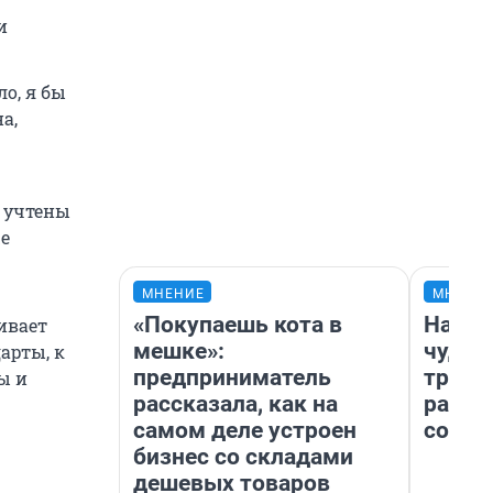
и
ло, я бы
а,
и учтены
же
МНЕНИЕ
МНЕНИ
«Покупаешь кота в
Насле
ивает
мешке»:
чудом
арты, к
предприниматель
транс
ы и
рассказала, как на
разне
самом деле устроен
совет
бизнес со складами
дешевых товаров