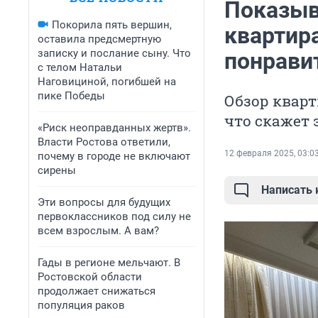
Показыв
Покорила пять вершин,
квартира
оставила предсмертную
записку и послание сыну. Что
понрави
с телом Натальи
Наговициной, погибшей на
пике Победы
Обзор кварт
что скажет 
«Риск неоправданных жертв».
Власти Ростова ответили,
12 февраля 2025, 03:0
почему в городе не включают
сирены
Написать
Эти вопросы для будущих
первоклассников под силу не
всем взрослым. А вам?
Гады в регионе мельчают. В
Ростовской области
продолжает снижаться
популяция раков