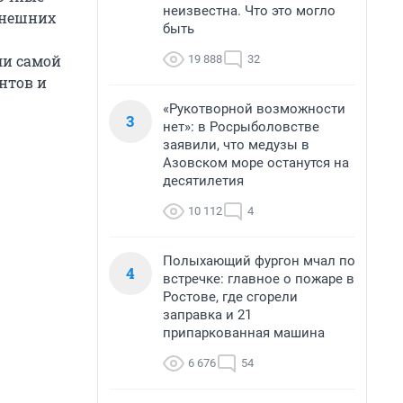
неизвестна. Что это могло
ынешних
быть
ли самой
19 888
32
нтов и
«Рукотворной возможности
3
нет»: в Росрыболовстве
заявили, что медузы в
Азовском море останутся на
десятилетия
10 112
4
Полыхающий фургон мчал по
4
встречке: главное о пожаре в
Ростове, где сгорели
заправка и 21
припаркованная машина
6 676
54