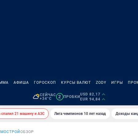
АММА
АФИША
ГОРОСКОП
КУРСЫ ВАЛЮТ
ZODY
ИГРЫ
ПРО
USD 82,17
СЕЙЧАС
2
ПРОБКИ
+34°C
EUR 94,84
спалил 21 машину и АЗС
Лига чемпионов 10 лет назад
Доходы кан
ОМОСТРОЙ
ОБЗОР