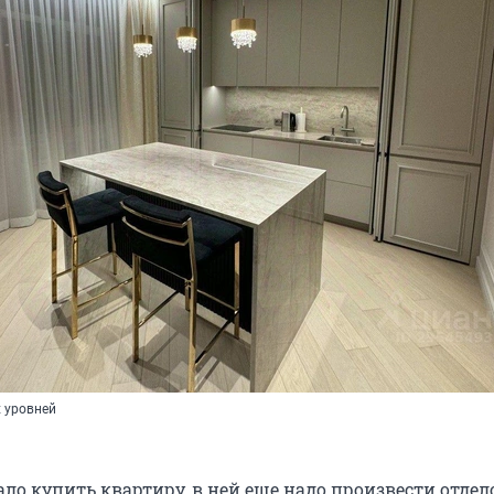
 уровней
ало купить квартиру, в ней еще надо произвести отде