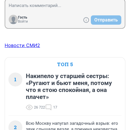
Гость
Отправить
Войти
Новости СМИ2
ТОП 5
Накипело у старшей сестры:
1
«Ругают и бьют меня, потому
что я стою спокойная, а она
плачет»
26 722
17
Всю Москву напугал загадочный взрыв: его
2
звук слышали везде, а причина неизвестна.