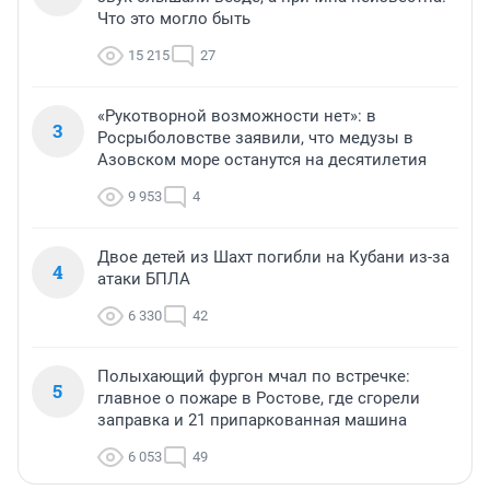
Что это могло быть
15 215
27
«Рукотворной возможности нет»: в
3
Росрыболовстве заявили, что медузы в
Азовском море останутся на десятилетия
9 953
4
Двое детей из Шахт погибли на Кубани из-за
4
атаки БПЛА
6 330
42
Полыхающий фургон мчал по встречке:
5
главное о пожаре в Ростове, где сгорели
заправка и 21 припаркованная машина
6 053
49