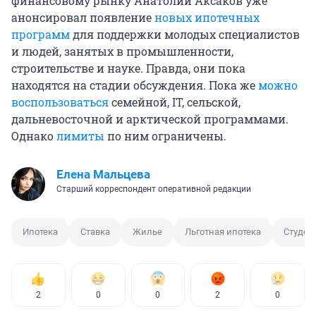
финансовому рынку Анатолий Аксаков уже
анонсировал появление
новых ипотечных
программ
для поддержки молодых специалистов
и людей, занятых в промышленности,
строительстве и науке. Правда, они пока
находятся на стадии обсуждения. Пока же
можно
воспользоваться
семейной, IT, сельской,
дальневосточной и арктической программами.
Однако
лимиты
по ним ограничены.
Елена Мальцева
Старший корреспондент оперативной редакции
Ипотека
Ставка
Жилье
Льготная ипотека
Студен
2
0
0
2
0