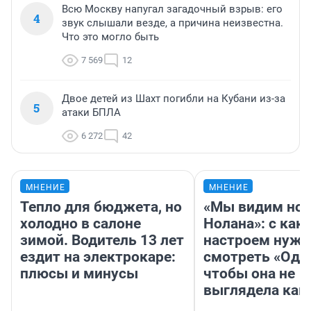
Всю Москву напугал загадочный взрыв: его
4
звук слышали везде, а причина неизвестна.
Что это могло быть
7 569
12
Двое детей из Шахт погибли на Кубани из-за
5
атаки БПЛА
6 272
42
МНЕНИЕ
МНЕНИЕ
Тепло для бюджета, но
«Мы видим нов
холодно в салоне
Нолана»: с как
зимой. Водитель 13 лет
настроем нужн
ездит на электрокаре:
смотреть «Оди
плюсы и минусы
чтобы она не
выглядела как