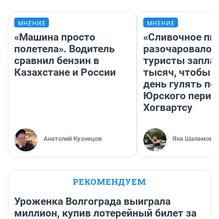
МНЕНИЕ
МНЕНИЕ
«Машина просто
«Сливочное пи
полетела». Водитель
разочаровало»
сравнил бензин в
туристы запла
Казахстане и России
тысяч, чтобы 
день гулять по
Юрского перио
Хогвартсу
Анатолий Кузнецов
Яна Шаламова
РЕКОМЕНДУЕМ
Уроженка Волгограда выиграла
миллион, купив лотерейный билет за