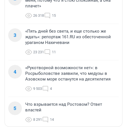
меня, потому что я стою спокойная, а она
плачет»
26 318
15
«Пять дней без света, и еще столько же
3
ждать»: репортаж 161.RU из обесточенной
ураганом Нахичевани
23 231
11
«Рукотворной возможности нет»: в
4
Росрыболовстве заявили, что медузы в
Азовском море останутся на десятилетия
9 503
4
Что взрывается над Ростовом? Ответ
5
властей
8 291
14