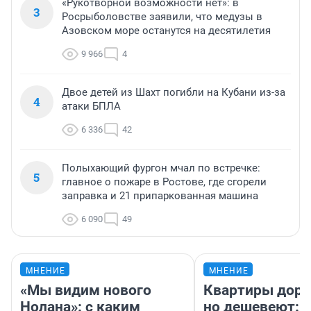
«Рукотворной возможности нет»: в
3
Росрыболовстве заявили, что медузы в
Азовском море останутся на десятилетия
9 966
4
Двое детей из Шахт погибли на Кубани из-за
4
атаки БПЛА
6 336
42
Полыхающий фургон мчал по встречке:
5
главное о пожаре в Ростове, где сгорели
заправка и 21 припаркованная машина
6 090
49
МНЕНИЕ
МНЕНИЕ
«Мы видим нового
Квартиры дор
Нолана»: с каким
но дешевеют: 