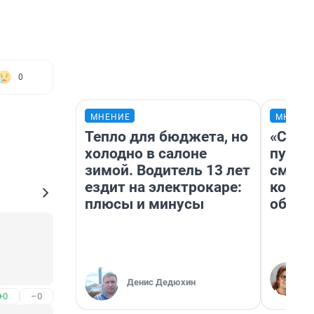
0
МНЕНИЕ
МНЕНИ
Тепло для бюджета, но
«Спут
холодно в салоне
пургу»
зимой. Водитель 13 лет
смерт
ездит на электрокаре:
котор
плюсы и минусы
обнар
Денис Дедюхин
+0
–0