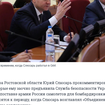
 временем, когда Слюсарь работал в ОАК
ра Ростовской области Юрий Слюсарь прокомментиро
торые ему заочно предъявила Служба безопасности Ук
 поставке армии России самолетов для бомбардировки
сятся к периоду, когда Слюсарь возглавлял «Объедин