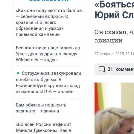
«Бояться
«Как они получают сто баллов
Юрий Сл
— серьезный вопрос». О
кризисе ЕГЭ, всего
образования и ужасах
Он сказал, 
приемной кампании
авиации
Беспилотники нацелились на
Урал: дрон ударил по складу
27 февраля 2025, 20:1
Wildberries — кадры
31
коммен
Сотрудников эвакуировали,
в небе столб дыма. В
Екатеринбурге крупный склад
атаковали БПЛА — онлайн
Вам обязаны повысить
зарплату — причина
«Во всей России дефицит
Майкла Джексона». Как в