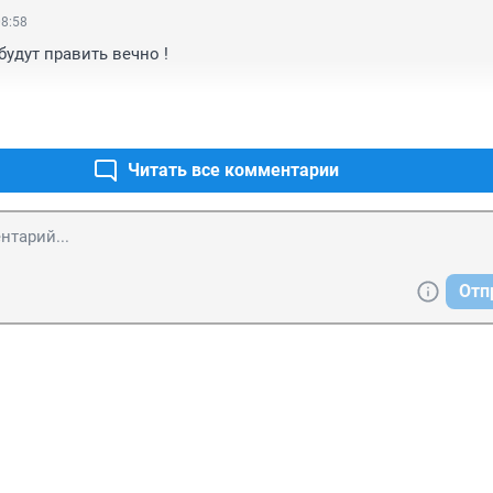
08:58
удут править вечно ! 

Читать все комментарии
Отп