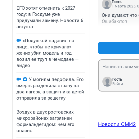
Гость
1 марта 2025, 
ЕГЭ хотят отменить к 2027
году: в Госдуме уже
Они думают что б
придумали замену. Новости 6
Ошибаются
августа
«Подушкой надавил на
лицо, чтобы не кричала»:
жених убил модель и год
возил ее труп в чемодане —
видео
У могилы педофила. Его
Гость
Войти
смерть разделила страну на
два лагеря, а защитника детей
отправила за решетку
Воздух в двух ростовских
микрорайонах загрязнен
Новости СМИ2
формальдегидом: чем это
опасно