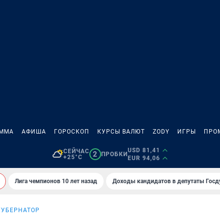
АММА
АФИША
ГОРОСКОП
КУРСЫ ВАЛЮТ
ZODY
ИГРЫ
ПРО
USD 81,41
СЕЙЧАС
2
ПРОБКИ
+25°C
EUR 94,06
Лига чемпионов 10 лет назад
Доходы кандидатов в депутаты Гос
ГУБЕРНАТОР