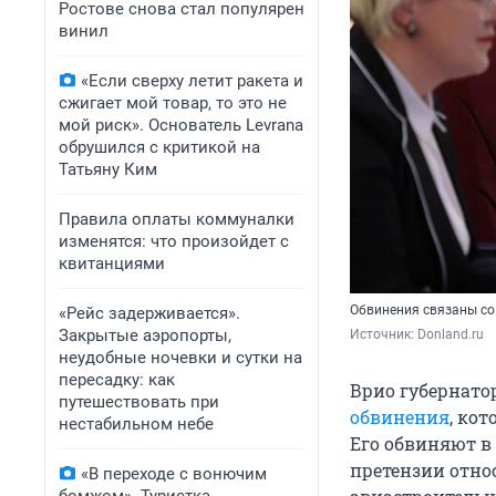
Ростове снова стал популярен
винил
«Если сверху летит ракета и
сжигает мой товар, то это не
мой риск». Основатель Levrana
обрушился с критикой на
Татьяну Ким
Правила оплаты коммуналки
изменятся: что произойдет с
квитанциями
Обвинения связаны со
«Рейс задерживается».
Закрытые аэропорты,
Источник: 
Donland.ru
неудобные ночевки и сутки на
пересадку: как
Врио губернато
путешествовать при
обвинения
, ко
нестабильном небе
Его обвиняют в
претензии отно
«В переходе с вонючим