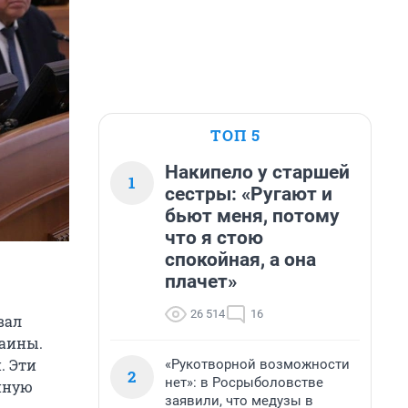
ТОП 5
Накипело у старшей
1
сестры: «Ругают и
бьют меня, потому
что я стою
спокойная, а она
плачет»
26 514
16
вал
раины.
. Эти
«Рукотворной возможности
2
нет»: в Росрыболовстве
енную
заявили, что медузы в