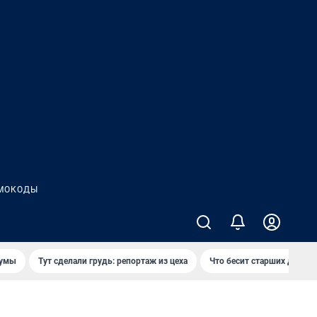
МОКОДЫ
думы
Тут сделали грудь: репортаж из цеха
Что бесит старших детей