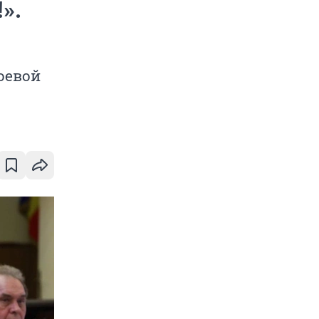
».
боевой