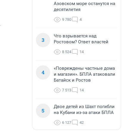
Азовском море останутся на
десятилетия
9 780
4
.
Что взрывается над
3
Ростовом? Ответ властей
8 524
14
«Повреждены частные дома
4
и магазин». БПЛА атаковали
Батайск и Ростов
7 513
14
Двое детей из Шахт погибли
5
на Кубани из-за атаки БПЛА
6 127
42