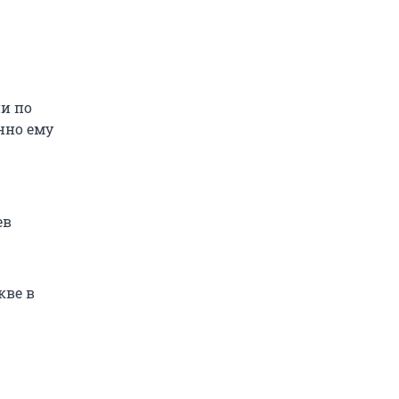
ии по
нно ему
ев
кве в