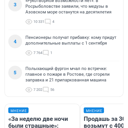
«Рукотворной возможности нет»: в
3
Росрыболовстве заявили, что медузы в
Азовском море останутся на десятилетия
10 331
4
Пенсионеры получат прибавку: кому придут
4
дополнительные выплаты с 1 сентября
7 764
1
Полыхающий фургон мчал по встречке:
5
главное о пожаре в Ростове, где сгорели
заправка и 21 припаркованная машина
7 202
56
МНЕНИЕ
МНЕНИЕ
«За неделю две ночи
Продашь за 300
были страшные»:
возьмут с 4000