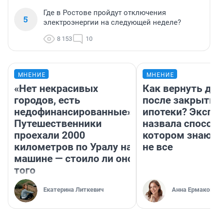
Где в Ростове пройдут отключения
5
электроэнергии на следующей неделе?
8 153
10
МНЕНИЕ
МНЕНИЕ
«Нет некрасивых
Как вернуть де
городов, есть
после закрыти
недофинансированные».
ипотеки? Эксп
Путешественники
назвала способ
проехали 2000
котором знают
километров по Уралу на
не все
машине — стоило ли оно
того
Екатерина Литкевич
Анна Ермакова