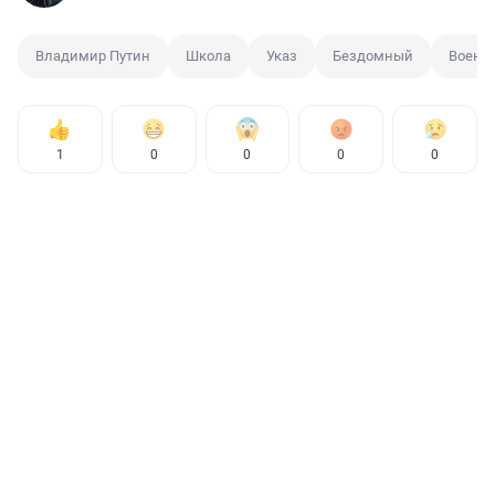
Владимир Путин
Школа
Указ
Бездомный
Военн
1
0
0
0
0