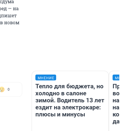
осдума
ед — на
одпишет
 в новом
МНЕНИЕ
МНЕНИ
Тепло для бюджета, но
Прода
0
холодно в салоне
возьм
зимой. Водитель 13 лет
нам г
ездит на электрокаре:
налог
плюсы и минусы
косне
даже 