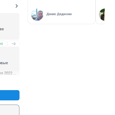
Денис Дедюхин
е 
+0
–0
вые 
я 2022 
+0
–0