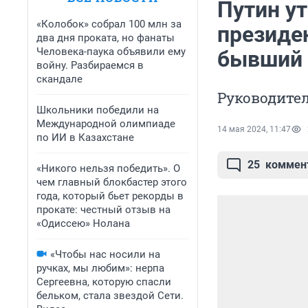
Путин у
«Колобок» собрал 100 млн за
президен
два дня проката, но фанаты
Человека-паука объявили ему
бывший 
войну. Разбираемся в
скандале
Руководител
Школьники победили на
Международной олимпиаде
14 мая 2024, 11:47
по ИИ в Казахстане
25
коммен
«Никого нельзя победить». О
чем главный блокбастер этого
года, который бьет рекорды в
прокате: честный отзыв на
«Одиссею» Нолана
«Чтобы нас носили на
ручках, мы любим»: нерпа
Сергеевна, которую спасли
бельком, стала звездой Сети.