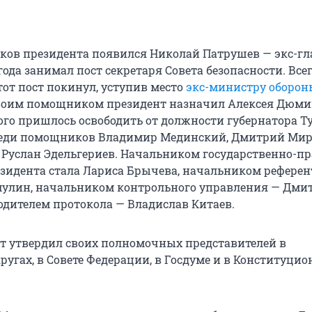
ов президента появился Николай Патрушев — экс-гл
года занимал пост секретаря Совета безопасности. Все
тот пост покинул, уступив место
экс-министру оборон
своим помощником президент назначил Алексея Дюми
того пришлось освободить от должности губернатора Т
среди помощников Владимир Мединский, Дмитрий Мир
Руслан Эдельгериев. Начальником государственно-пр
зидента стала Лариса Брычева, начальником рефере
улин, начальником контрольного управления — Дми
одителем протокола — Владислав Китаев.
т утвердил своих полномочных представителей в
ругах, в Совете Федерации, в Госдуме и в Конституци