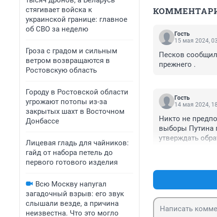
тысяч дронов, а Беларусь
стягивает войска к
КОММЕНТАР
украинской границе: главное
об СВО за неделю
Гость
15 мая 2024, 0
Гроза с градом и сильным
Песков сообщил 
ветром возвращаются в
прежнего .
Ростовскую область
Городу в Ростовской области
Гость
угрожают потопы из-за
14 мая 2024, 1
закрытых шахт в Восточном
Никто не предпо
Донбассе
выборы Путина п
утверждать обрат
Лицевая гладь для чайников:
года-
гайд от набора петель до
первого готового изделия
Всю Москву напугал
загадочный взрыв: его звук
слышали везде, а причина
неизвестна. Что это могло