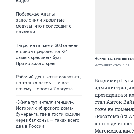
Видео
Побережье Анапы
заполонили ядовитые
медузы: что происходит с
пляжами
Тигры на пляже и 300 оленей
в дикой природе: топ-24
самых красивых бухт
Новые назначения пре
Приморского края
Источник: 
kremlin.ru
Рабочий день хотят сократить,
Владимир Пути
но только летом — и вот
администрации 
почему. Новости 7 августа
президента и к
стал Антон Вайн
«Жила тут интеллигенция».
История сибирского дома-
тоже не поменя
бумеранга, где в гости ходили
«Росатома») и А
через балконы, — таких всего
конца девяност
два в России
Магомедсалам М