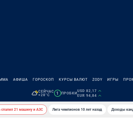
АММА
АФИША
ГОРОСКОП
КУРСЫ ВАЛЮТ
ZODY
ИГРЫ
ПРО
USD 82,17
СЕЙЧАС
1
ПРОБКИ
+28°C
EUR 94,84
спалил 21 машину и АЗС
Лига чемпионов 10 лет назад
Доходы кан