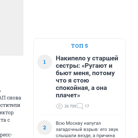
ТОП 5
Накипело у старшей
1
сестры: «Ругают и
бьют меня, потому
что я стою
спокойная, а она
ь
плачет»
АП снова
естители
26 709
17
ектор
та с
Всю Москву напугал
2
загадочный взрыв: его звук
ресс-
слышали везде, а причина