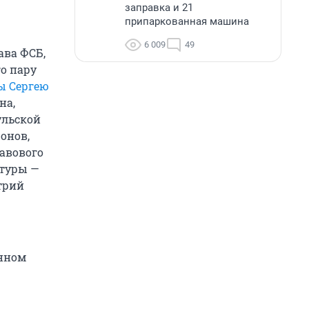
заправка и 21
припаркованная машина
6 009
49
ава ФСБ,
го пару
ы Сергею
на,
ульской
онов,
авового
нтуры —
трий
онном