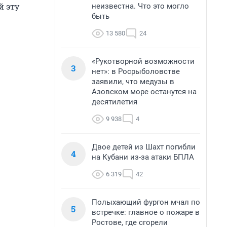
й эту
неизвестна. Что это могло
быть
13 580
24
«Рукотворной возможности
3
нет»: в Росрыболовстве
заявили, что медузы в
Азовском море останутся на
десятилетия
9 938
4
Двое детей из Шахт погибли
4
на Кубани из-за атаки БПЛА
6 319
42
Полыхающий фургон мчал по
5
встречке: главное о пожаре в
Ростове, где сгорели