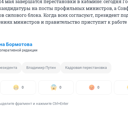
14 мая завершатся перестановки в кабмине: сегодня Г
кандидатуры на посты профильных министров, а Совф
в силового блока. Когда всех согласуют, президент п
ениях министров и правительство приступит к работе
на Бормотова
оперативной редакции
резидента
Владимир Путин
Кадровая перестановка
0
0
0
ыделите фрагмент и нажмите Ctrl+Enter