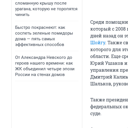
сломанную крышу после
урагана, которую не торопятся
чинить
Среди помощник
Быстро покраснеют: как
который с 2008 
соспеть зеленые помидоры
дней назад он э
дома — пять самых
Шойгу
. Также 
эффективных способов
которого для э
области. Еще 
От Александра Невского до
Юрий Ушаков и 
героев нашего времени: как
ЖК объединил четыре эпохи
управления пре
России на стенах домов
Дмитрий Калим
Шальков, руков
Также президен
федеральных ок
суде.