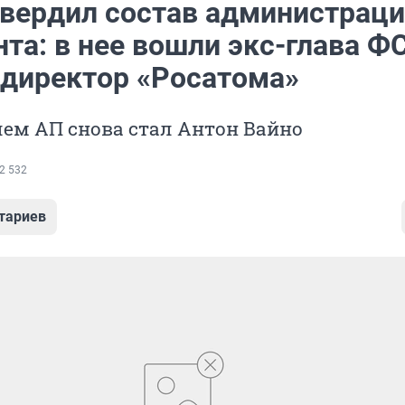
твердил состав администрац
та: в нее вошли экс-глава Ф
директор «Росатома»
ем АП снова стал Антон Вайно
2 532
тариев