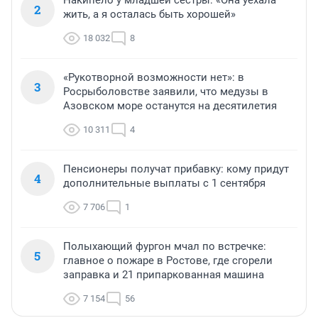
Накипело у младшей сестры: «Она уехала
2
жить, а я осталась быть хорошей»
18 032
8
«Рукотворной возможности нет»: в
3
Росрыболовстве заявили, что медузы в
Азовском море останутся на десятилетия
10 311
4
Пенсионеры получат прибавку: кому придут
4
дополнительные выплаты с 1 сентября
7 706
1
Полыхающий фургон мчал по встречке:
5
главное о пожаре в Ростове, где сгорели
заправка и 21 припаркованная машина
7 154
56