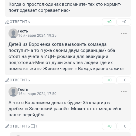
Когда о простолюдинах вспомните- тех кто кормит- 
поет одевает согревает нас-
+0
–0
ОТВЕТИТЬ
Гость
16 января 2024, 19:25
Детей из Воронежа когда вывозить команда 
поступит- а то я уже своим двум сорванцам\ оба 
стоят на учёте в ИДН- рюкзаки для эвакуации 
подготовил-Мне от души жаль тез людей где их 
поместят жить- Живые черти- = Вождь краснокожих=
+0
–0
ОТВЕТИТЬ
Гость
16 января 2024, 17:50
А что с Воронижем делать будем- 35 квартир в 
дребезги Зеленский разнёс- Может от от медалей к 
палке перейдём-
+0
–0
ОТВЕТИТЬ
1