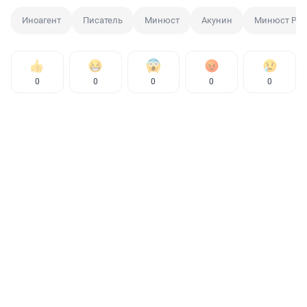
Иноагент
Писатель
Минюст
Акунин
Минюст Рос
0
0
0
0
0