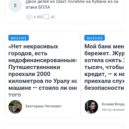
Двое детей из Шахт погибли на Кубани из-за
5
атаки БПЛА
6 402
42
МНЕНИЕ
МНЕНИЕ
«Нет некрасивых
Мой банк меня
городов, есть
бережет. Журн
недофинансированные».
хотела снять 2
Путешественники
тысяч, чтобы п
проехали 2000
кредит, — к не
километров по Уралу на
приехала служ
машине — стоило ли оно
безопасности
того
Ксения Владим
Екатерина Литкевич
Автор мнения