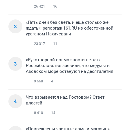
26 421
16
«Пять дней без света, и еще столько же
2
ждать»: репортаж 161.RU из обесточенной
ураганом Нахичевани
23 317
11
«Рукотворной возможности нет»: в
3
Росрыболовстве заявили, что медузы в
Азовском море останутся на десятилетия
9 668
4
Что взрывается над Ростовом? Ответ
4
властей
8 410
14
«Повреждены частные дома и магазин».