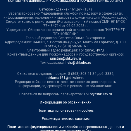
Контактные данные для Роскомнадзора и государственных органов
Сетевое издание «161.ру» (18+)
Зарегистрировано Федеральной службой по надзору в сфере связи,
информационных технологий и массовых коммуникаций (Роскомнадзор)
Свидетельство о регистрации (Регистрационный номер) СМИ ЭЛ № ФС
77– 84714 от 06.02.2023 г.
Учредитель: Общество с ограниченной ответственностью "ИНТЕРНЕТ
ТЕХНОЛОГИИ"
Главный редактор: Сергеева Ольга Викторовна
Адрес редакции: 344002, г. Ростов-на-Дону, ул. Максима Горького, д. 130,
13 этаж, +7 (918) 50-50-161
Электронный адрес редакции:
161@shkulev.ru
Контактные данные для Роскомнадзора и государственных органов:
juristnn@shkulev.ru
Техподдержка:
help@shkulev.ru
Связаться с отделом продаж: 8 (863) 303-41-34 доб. 3335,
reklama161@shkulev.ru
Редакция сайта не несет ответственности за достоверность
информации, содержащейся в рекламных объявлениях.
Связаться по вопросам партнёрства:
161pr@shkulev.ru
Информация об ограничениях
Политика использования cookies
Рекомендательные системы
Политика конфиденциальности и обработки персональных данных и
правила использования сайта