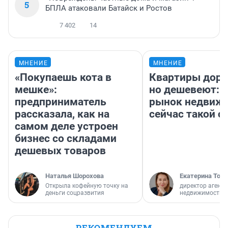
5
БПЛА атаковали Батайск и Ростов
7 402
14
МНЕНИЕ
МНЕНИЕ
«Покупаешь кота в
Квартиры дор
мешке»:
но дешевеют: 
предприниматель
рынок недвиж
рассказала, как на
сейчас такой 
самом деле устроен
бизнес со складами
дешевых товаров
Наталья Шорохова
Екатерина Торо
Открыла кофейную точку на
директор агентс
деньги соцразвития
недвижимости
РЕКОМЕНДУЕМ