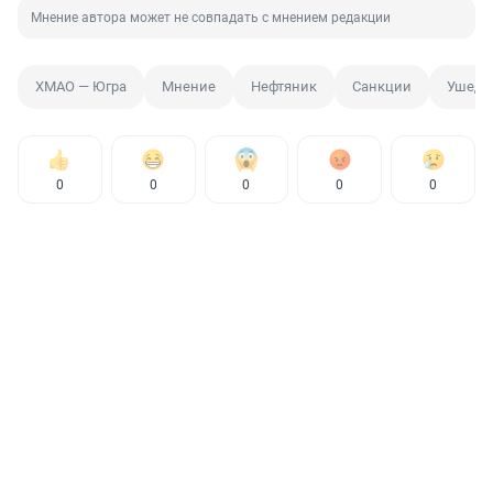
Мнение автора может не совпадать с мнением редакции
ХМАО — Югра
Мнение
Нефтяник
Санкции
Ушедш
0
0
0
0
0