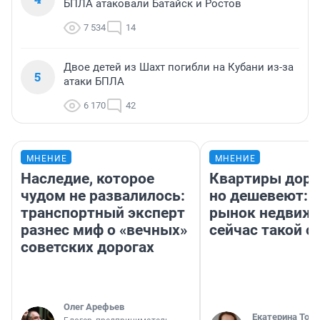
БПЛА атаковали Батайск и Ростов
7 534
14
Двое детей из Шахт погибли на Кубани из-за
5
атаки БПЛА
6 170
42
МНЕНИЕ
МНЕНИЕ
Наследие, которое
Квартиры дор
чудом не развалилось:
но дешевеют: 
транспортный эксперт
рынок недвиж
разнес миф о «вечных»
сейчас такой 
советских дорогах
Олег Арефьев
Екатерина Торо